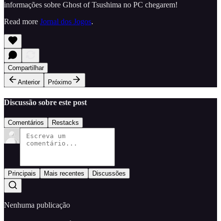
informações sobre Ghost of Tsushima no PC chegarem!
Read more
Jornal dos Jogos
.
Compartilhar
Anterior
Próximo
Discussão sobre este post
Comentários
Restacks
Principais
Mais recentes
Discussões
Nenhuma publicação