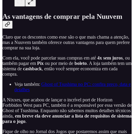
As vantagens de comprar pela Nuuvem
Claro que os descontos como esse são o que mais chama a atenção,
mas a Nuuvem também oferece outras vantagens para quem prefere
comprar na sua loja.
Com ela, você pode parcelar suas compras em até
4x sem juros
, ou
também pagar em
Pix
ou por meio de
boleto
. A loja também tem um
sistema de
cashback
, então você sempre economiza em cada
compra.
Veja também:
Ghost of Tsushima no PC: confira preço, data e
detalhes
A Nixxes, que acabou de lançar o incrível port de Horizon
Forbbiden West para PC, também é a responsável por essa versão de
Ghost of Tsushima. Enquanto não sabemos muitos detalhes técnicos
ainda,
em breve ela deve anunciar a lista de requisitos de sistema
para o jogo
.
Fique de olho no Jornal dos Jogos que postaremos assim que mais