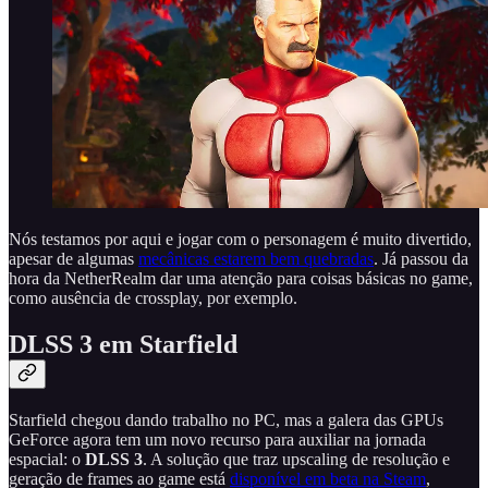
Nós testamos por aqui e jogar com o personagem é muito divertido,
apesar de algumas
mecânicas estarem bem quebradas
. Já passou da
hora da NetherRealm dar uma atenção para coisas básicas no game,
como ausência de crossplay, por exemplo.
DLSS 3 em Starfield
Starfield chegou dando trabalho no PC, mas a galera das GPUs
GeForce agora tem um novo recurso para auxiliar na jornada
espacial: o
DLSS 3
. A solução que traz upscaling de resolução e
geração de frames ao game está
disponível em beta na Steam
,