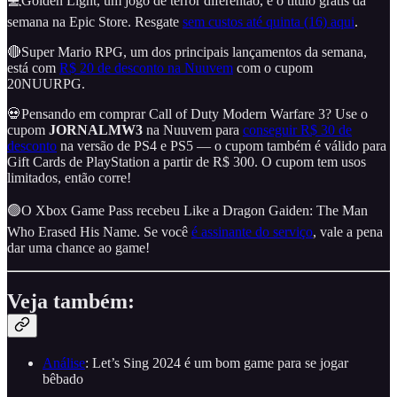
💻Golden Light, um jogo de terror diferentão, é o título grátis da
semana na Epic Store. Resgate
sem custos até quinta (16) aqui
.
🔴Super Mario RPG, um dos principais lançamentos da semana,
está com
R$ 20 de desconto na Nuuvem
com o cupom
20NUURPG.
💀Pensando em comprar Call of Duty Modern Warfare 3? Use o
cupom
JORNALMW3
na Nuuvem para
conseguir R$ 30 de
desconto
na versão de PS4 e PS5 — o cupom também é válido para
Gift Cards de PlayStation a partir de R$ 300. O cupom tem usos
limitados, então corre!
🟢O Xbox Game Pass recebeu Like a Dragon Gaiden: The Man
Who Erased His Name. Se você
é assinante do serviço
, vale a pena
dar uma chance ao game!
Veja também:
Análise
: Let’s Sing 2024 é um bom game para se jogar
bêbado