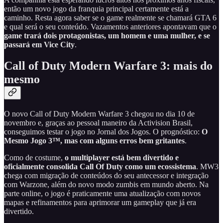
então um novo jogo da franquia principal certamente está a
caminho. Resta agora saber se o game realmente se chamará GTA 6
e qual será o seu conteúdo. Vazamentos anteriores apontavam que o
game trará dois protagonistas, um homem e uma mulher, e se
passará em Vice City
.
Call of Duty Modern Warfare 3: mais do
mesmo
O novo Call of Duty Modern Warfare 3 chegou no dia 10 de
novembro e, graças ao pessoal maneiro da Activision Brasil,
conseguimos testar o jogo no Jornal dos Jogos. O prognóstico:
O
Mesmo Jogo 3™, mas com alguns erros bem gritantes
.
Como de costume,
o multiplayer está bem divertido e
oficialmente consolida Call Of Duty como um ecossistema
. MW3
chega com migração de conteúdos do seu antecessor e integração
com Warzone, além do novo modo zumbis em mundo aberto. Na
parte online, o jogo é praticamente uma atualização com novos
mapas e refinamentos para aprimorar um gameplay que já era
divertido.