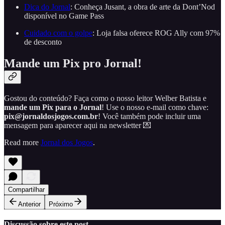
Dica do Jornal
: Conheça Jusant, a obra de arte da Dont’Nod
disponível no Game Pass
Cuidado com o golpe
: Loja falsa oferece ROG Ally com 97%
de desconto
Mande um Pix pro Jornal!
Gostou do conteúdo? Faça como o nosso leitor Welber Batista e
mande um Pix para o Jornal
! Use o nosso e-mail como chave:
pix@jornaldosjogos.com.br
! Você também pode incluir uma
mensagem para aparecer aqui na newsletter 💌
Read more
Jornal dos Jogos
.
Compartilhar
Anterior
Próximo
Discussão sobre este post