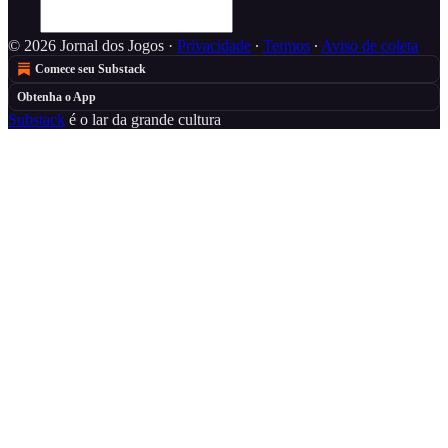
© 2026 Jornal dos Jogos
·
Privacidade
∙
Termos
∙
Aviso de coleta
Comece seu Substack
Obtenha o App
Substack
é o lar da grande cultura