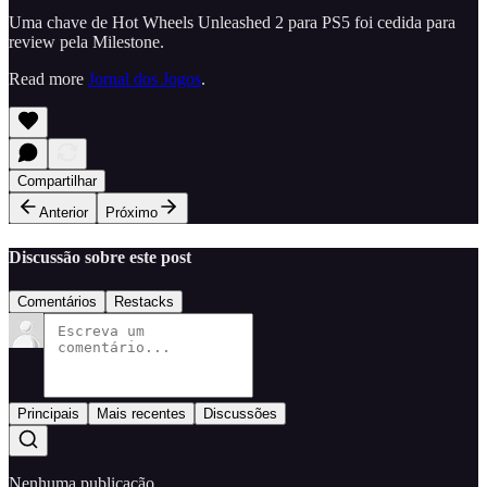
Uma chave de Hot Wheels Unleashed 2 para PS5 foi cedida para
review pela Milestone.
Read more
Jornal dos Jogos
.
Compartilhar
Anterior
Próximo
Discussão sobre este post
Comentários
Restacks
Principais
Mais recentes
Discussões
Nenhuma publicação