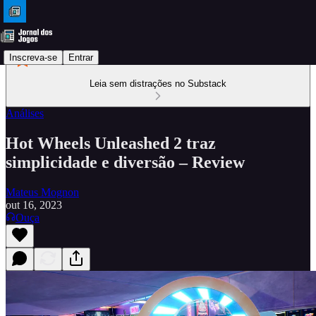
Inscreva-se
Entrar
Leia sem distrações no Substack
Análises
Hot Wheels Unleashed 2 traz
simplicidade e diversão – Review
Mateus Mognon
out 16, 2023
Ouça