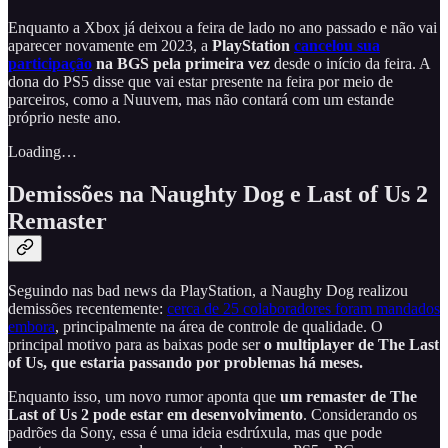
Enquanto a Xbox já deixou a feira de lado no ano passado e não vai
aparecer novamente em 2023, a
PlayStation
cancelou sua
participação
na BGS pela primeira vez
desde o início da feira. A
dona do PS5 disse que vai estar presente na feira por meio de
parceiros, como a Nuuvem, mas não contará com um estande
próprio neste ano.
Loading…
Demissões na Naughty Dog e Last of Us 2
Remaster
Seguindo nas bad news da PlayStation, a Naughy Dog realizou
demissões recentemente:
cerca de 25 colaboradores foram mandados
embora
, principalmente na área de controle de qualidade. O
principal motivo para as baixas pode ser
o multiplayer de The Last
of Us, que estaria passando por problemas há meses.
Enquanto isso, um novo rumor aponta que
um remaster de The
Last of Us 2 pode estar em desenvolvimento
. Considerando os
padrões da Sony, essa é uma ideia esdrúxula, mas que pode