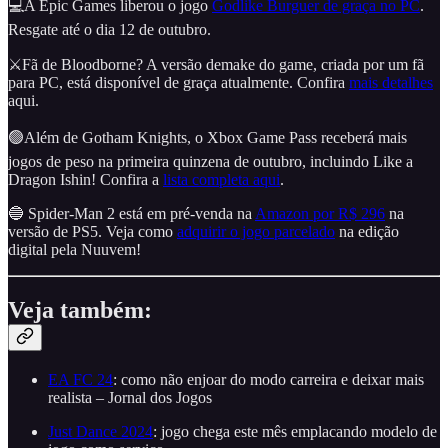
💻A Epic Games liberou o jogo
Godlike Burguer de graça no PC
.
Resgate até o dia 12 de outubro.
⚔️Fã de Bloodborne? A versão demake do game, criada por um fã
para PC, está disponível de graça atualmente. Confira
mais detalhes
aqui.
🟢Além de Gotham Knights, o Xbox Game Pass receberá mais
jogos de peso na primeira quinzena de outubro, incluindo Like a
Dragon Ishin! Confira a
lista completa aqui
.
🔵 Spider-Man 2 está em pré-venda na
Amazon por R$ 296
na
versão de PS5. Veja como
adquirir o jogo parcelado
na edição
digital pela Nuuvem!
Veja também:
EA FC 24
: como não enjoar do modo carreira e deixar mais
realista – Jornal dos Jogos
Just Dance 2024
: jogo chega este mês emplacando modelo de