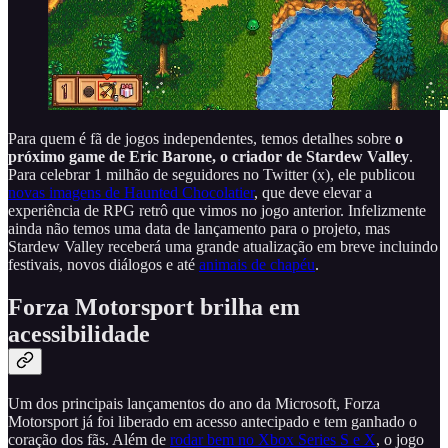
Para quem é fã de jogos independentes, temos detalhes sobre
o
próximo game de Eric Barone, o criador de Stardew Valley
.
Para celebrar 1 milhão de seguidores no Twitter (x), ele publicou
novas imagens de Haunted Chocolatier
, que deve elevar a
experiência de RPG retrô que vimos no jogo anterior. Infelizmente
ainda não temos uma data de lançamento para o projeto, mas
Stardew Valley receberá uma grande atualização em breve incluindo
festivais, novos diálogos e até
animais de chapéu
.
Forza Motorsport brilha em
acessibilidade
Um dos principais lançamentos do ano da Microsoft, Forza
Motorsport já foi liberado em acesso antecipado e tem ganhado o
coração dos fãs. Além de
rodar bem no Xbox Series S e X
, o jogo