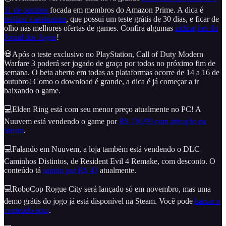
11 de outubro
focada em membros do Amazon Prime. A dica é
realizar a assinatura
, que possui um teste grátis de 30 dias, e ficar de
olho nas melhores ofertas de games. Confira algumas
indicações do
Jornal dos Jogos
!
💀Após o teste exclusivo no PlayStation, Call of Duty Modern
Warfare 3 poderá ser jogado de graça por todos no próximo fim de
semana. O beta aberto em todas as plataformas ocorre de 14 a 16 de
outubro! Como o download é grande, a dica é já começar a ir
baixando o game.
💻Elden Ring está com seu menor preço atualmente no PC! A
Nuuvem está vendendo o game por
R$ 136,99 com ativação na
Steam
.
💻Falando em Nuuvem, a loja também está vendendo o DLC
Caminhos Distintos, de Resident Evil 4 Remake, com desconto. O
conteúdo tá
saindo por R$ 43
atualmente.
💻RoboCop Rogue City será lançado só em novembro, mas uma
demo grátis do jogo já está disponível na Steam. Você pode
baixar o
conteúdo aqui
.