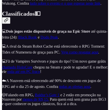
Wukong. Confira
tudo sobre o evento e o que esperar neste link
.
Classificados💵
💻
Dois jogos estão disponíveis de graça na Epic Store
até quinta-
feira (24):
Black Book
e
Dodo Peak
.
💻A rival da Steam Robot Cache está oferecendo o RPG Torment:
Tides of Numenera de graça para PC.
Veja como resgatar aqui
.
💻Fã de Vampires Survivors e jogos do tipo? Um novo game grátis
chamado HoloCure
chegou na Steam e pode te agradar! E o melhor:
ele
roda até em PC fraco
!
☁️A Nuuvem está oferecendo até 90% de desconto em jogos de
RPG até o dia 25 de agosto. Confira
todas as ofertas aqui
.
🎲Falando em RPG,
Baldur’s Gate 1
e 2 estão em promoção na
Nuuvem por
menos de R$ 15.
Para quem está sem grana para BG3
e quer conhecer os jogos clássicos, fica aí a dica.