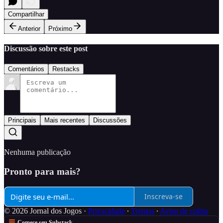
Compartilhar
Anterior
Próximo
Discussão sobre este post
Comentários
Restacks
Principais
Mais recentes
Discussões
Nenhuma publicação
Pronto para mais?
Inscreva-se
© 2026 Jornal dos Jogos
·
Privacidade
∙
Termos
∙
Aviso de coleta
Comece seu Substack