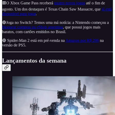
🟩O Xbox Game Pass receberá
quatro novos jogos
até o fim de
agosto. Um dos destaques é Texas Chain Saw Massacre, que
já está
disponível para jogar
.
🔴Joga no Switch? Temos uma má notícia: a Nintendo começou a
bloquear compras na eShop argentina
, que possui jogos mais
baratos, com cartões emitidos no Brasil.
🔵 Spider-Man 2 está em pré-venda na
Amazon por R$ 296
na
versão de PS5.
Lançamentos da semana