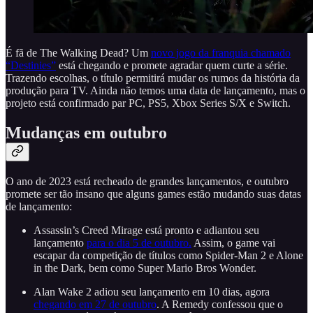
É fã de The Walking Dead? Um
novo jogo da franquia chamado
“Destinies”
está chegando e promete agradar quem curte a série.
Trazendo escolhas, o título permitirá mudar os rumos da história da
produção para TV. Ainda não temos uma data de lançamento, mas o
projeto está confirmado par PC, PS5, Xbox Series S/X e Switch.
Mudanças em outubro
O ano de 2023 está recheado de grandes lançamentos, e outubro
promete ser tão insano que alguns games estão mudando suas datas
de lançamento:
Assassin’s Creed Mirage está pronto e adiantou seu
lançamento
para o dia 5 de outubro.
Assim, o game vai
escapar da competição de títulos como Spider-Man 2 e Alone
in the Dark, bem como Super Mario Bros Wonder.
Alan Wake 2 adiou seu lançamento em 10 dias, agora
chegando em 27 de outubro
. A Remedy confessou que o