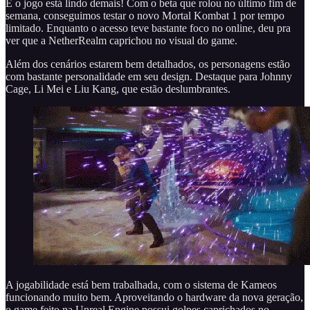
E o jogo está lindo demais! Com o beta que rolou no último fim de
semana, conseguimos testar o novo Mortal Kombat 1 por tempo
limitado. Enquanto o acesso teve bastante foco no online, deu pra
ver que a NetherRealm caprichou no visual do game.
Além dos cenários estarem bem detalhados, os personagens estão
com bastante personalidade em seu design. Destaque para Johnny
Cage, Li Mei e Liu Kang, que estão deslumbrantes.
A jogabilidade está bem trabalhada, com o sistema de Kameos
funcionando muito bem. Aproveitando o hardware da nova geração,
o game feito na Unreal Engine possui golpes caprichados no