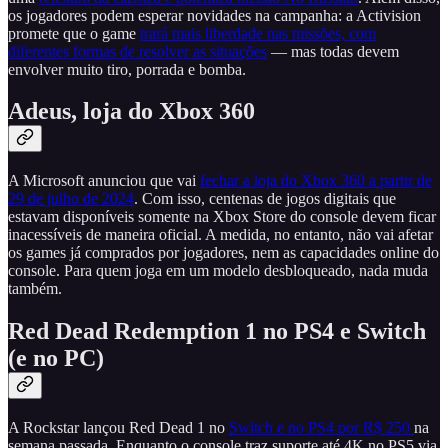
os jogadores podem esperar novidades na campanha: a Activision
promete que o game
trará mais liberdade nas missões, com
diferentes formas de resolver as situações
— mas todas devem
envolver muito tiro, porrada e bomba.
Adeus, loja do Xbox 360
A Microsoft anunciou que vai
fechar a loja do Xbox 360 a partir de
29 de julho de 2024
. Com isso, centenas de jogos digitais que
estavam disponíveis somente na Xbox Store do console devem ficar
inacessíveis de maneira oficial. A medida, no entanto, não vai afetar
os games já comprados por jogadores, nem as capacidades online do
console. Para quem joga em um modelo desbloqueado, nada muda
também.
Red Dead Redemption 1 no PS4 e Switch
(e no PC)
A Rockstar lançou Red Dead 1 no
Switch e no PS4 por R$ 250
na
semana passada. Enquanto o console traz suporte até 4K no PS5 via