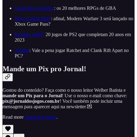
Game Boy Advance
: os 20 melhores RPGs de GBA
Novo Call of Duty
: afinal, Modern Warfare 3 será lançado no
Xbox Game Pass?
Ficando velho?
20 jogos de PS2 que completam 20 anos em
2023
Análise
: Vale a pena jogar Ratchet and Clank Rift Apart no
PC?
Mande um Pix pro Jornal!
Gostou do conteúdo? Faça como o nosso leitor Welber Batista e
mande um Pix para o Jornal
! Use o nosso e-mail como chave:
pix@jornaldosjogos.com.br
! Você também pode incluir uma
mensagem para aparecer aqui na newsletter 💌
Read more
Jornal dos Jogos
.