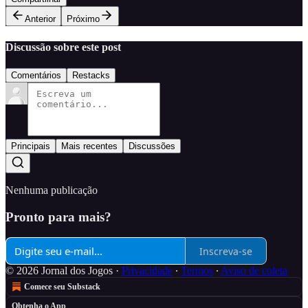
Anterior
Próximo
Discussão sobre este post
Comentários
Restacks
Principais
Mais recentes
Discussões
Nenhuma publicação
Pronto para mais?
Inscreva-se
© 2026 Jornal dos Jogos
·
Privacidade
∙
Termos
∙
Aviso de coleta
Comece seu Substack
Obtenha o App