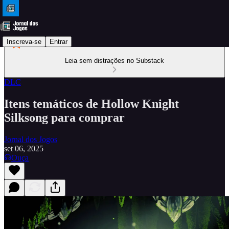
Inscreva-se
Entrar
Leia sem distrações no Substack
DLC
Itens temáticos de Hollow Knight
Silksong para comprar
Jornal dos Jogos
set 06, 2025
Ouça