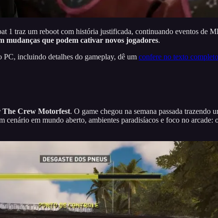
t 1 traz um reboot com história justificada, continuando eventos de 
com mudanças que podem cativar novos jogadores
.
o PC, incluindo detalhes do gameplay, dê um
confere no texto completo
r The Crew Motorfest
. O game chegou na semana passada trazendo u
com cenário em mundo aberto, ambientes paradisíacos e foco no arcade: