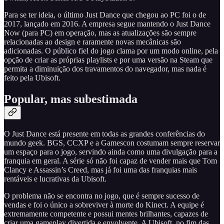
Para se ter ideia, o último Just Dance que chegou ao PC foi o de
2017, lançado em 2016. A empresa segue mantendo o Just Dance
Now (para PC) em operação, mas as atualizações são sempre
relacionadas ao design e raramente novas mecânicas são
adicionadas. O público fiel do jogo clama por um modo online, pela
opção de criar as próprias playlists e por uma versão na Steam que
permita a diminuição dos travamentos do navegador, mas nada é
feito pela Ubisoft.
Popular, mas subestimada
O Just Dance está presente em todas as grandes conferências do
mundo geek. BGS, CCXP e a Gamescon costumam sempre reservar
um espaço para o jogo, servindo ainda como uma divulgação para a
franquia em geral. A série só não foi capaz de vender mais que Tom
Clancy e Assassin’s Creed, mas já foi uma das franquias mais
rentáveis e lucrativas da Ubisoft.
O problema não se encontra no jogo, que é sempre sucesso de
vendas e foi o único a sobreviver à morte do Kinect. A equipe é
extremamente competente e possui mentes brilhantes, capazes de
criar uma gameplay divertida e envolvente. A Ubisoft, no fim das