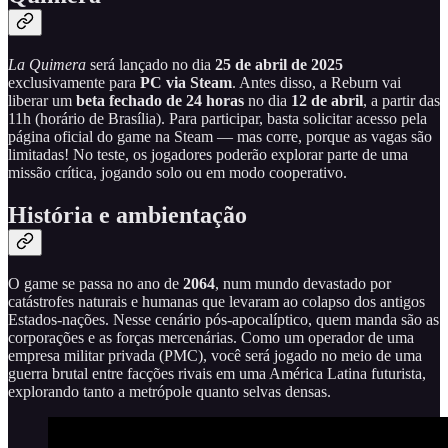
La Quimera
será lançado no dia
25 de abril de 2025
exclusivamente para
PC via Steam
. Antes disso, a Reburn vai
liberar um
beta fechado de 24 horas
no dia
12 de abril
, a partir das
11h (horário de Brasília). Para participar, basta solicitar acesso pela
página oficial do game na Steam — mas corre, porque as vagas são
limitadas! No teste, os jogadores poderão explorar parte de uma
missão crítica, jogando solo ou em modo cooperativo.
História e ambientação
O game se passa no ano de
2064
, num mundo devastado por
catástrofes naturais e humanas que levaram ao colapso dos antigos
Estados-nações. Nesse cenário pós-apocalíptico, quem manda são as
corporações e as forças mercenárias. Como um operador de uma
empresa militar privada (PMC), você será jogado no meio de uma
guerra brutal entre facções rivais em uma América Latina futurista,
explorando tanto a metrópole quanto selvas densas.