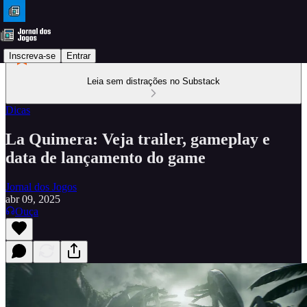
Inscreva-se
Entrar
Leia sem distrações no Substack
Dicas
La Quimera: Veja trailer, gameplay e
data de lançamento do game
Jornal dos Jogos
abr 09, 2025
Ouça