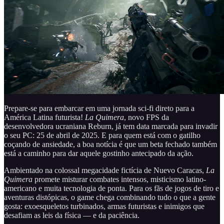
Prepare-se para embarcar em uma jornada sci-fi direto para a
América Latina futurista!
La Quimera
, novo FPS da
desenvolvedora ucraniana Reburn, já tem data marcada para invadir
o seu PC: 25 de abril de 2025. E para quem está com o gatilho
coçando de ansiedade, a boa notícia é que um beta fechado também
está a caminho para dar aquele gostinho antecipado da ação.
Ambientado na colossal megacidade fictícia de Nuevo Caracas,
La
Quimera
promete misturar combates intensos, misticismo latino-
americano e muita tecnologia de ponta. Para os fãs de jogos de tiro e
aventuras distópicas, o game chega combinando tudo o que a gente
gosta: exoesqueletos turbinados, armas futuristas e inimigos que
desafiam as leis da física — e da paciência.