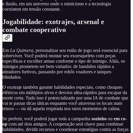
e ilusão, em um universo onde o misticismo e a tecnologia
coexistem em tensão constante.
Jogabilidade: exotrajes, arsenal e
combate cooperativo
Em
La Quimera
, personalizar seu estilo de jogo será essencial para
sobreviver. Você poderá montar seu exoesqueleto com peças
específicas e escolher armas conforme o tipo de inimigo. Aliás, os
inimigos prometem ser bem variados: de bandidos rápidos a
atiradores furtivos, passando por robôs voadores e tanques
blindados.
O exotraje também garante habilidades especiais, como choques
elétricos em múltiplos alvos e desvios ultra-rápidos para escapar da
morte certa. Tudo isso é potencializado por uma IA de combate que
vai te passar dicas táticas enquanto você atravessa os locais mais
tensos — ou dá aquela respirada nos raros momentos de calma.
Se preferir, você poderá jogar toda a campanha
sozinho
ou
em co-
op
com até dois amigos. A cooperação será chave para combinar
habilidades, dividir recursos e coordenar estratégias contra as forças