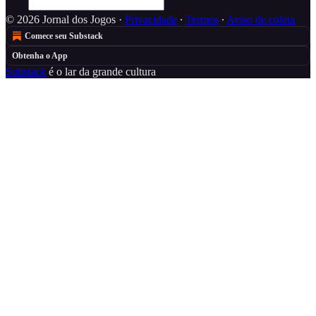
© 2026 Jornal dos Jogos
·
Privacidade
∙
Termos
∙
Aviso de coleta
Comece seu Substack
Obtenha o App
Substack
é o lar da grande cultura