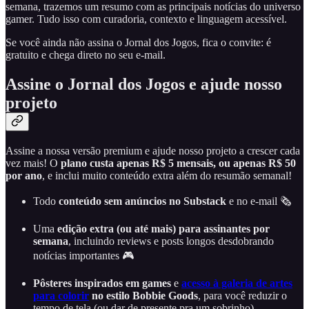
semana, trazemos um resumo com as principais notícias do universo
gamer. Tudo isso com curadoria, contexto e linguagem acessível.
Se você ainda não assina o Jornal dos Jogos, fica o convite: é
gratuito e chega direto no seu e-mail.
Assine o Jornal dos Jogos e ajude nosso
projeto
Assine a nossa versão premium e ajude nosso projeto a crescer cada
vez mais! O
plano custa apenas R$ 5 mensais, ou apenas R$ 50
por ano
, e inclui muito conteúdo extra além do resumão semanal!
Todo
conteúdo sem anúncios no Substack
e no e-mail 🗞️
Uma
edição extra (ou até mais) para assinantes por
semana
, incluindo reviews e posts longos desdobrando
notícias importantes 🎮
Pôsteres inspirados em games
e
acesso à galeria de artes
para colorir
no estilo Bobbie Goods
, para você reduzir o
tempo de tela (ou dar de presente pra um sobrinho).