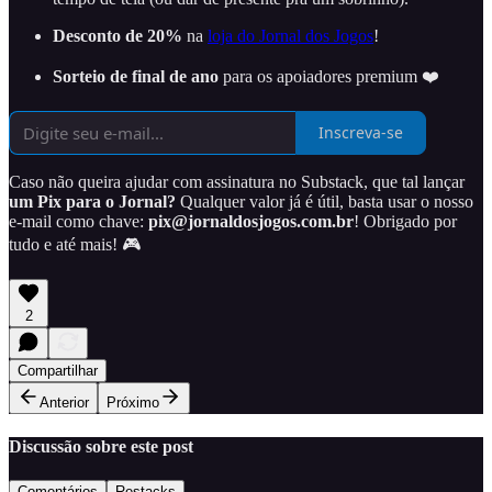
Desconto de 20%
na
loja do Jornal dos Jogos
!
Sorteio de final de ano
para os apoiadores premium ❤️
Inscreva-se
Caso não queira ajudar com assinatura no Substack, que tal lançar
um Pix para o Jornal?
Qualquer valor já é útil, basta usar o nosso
e-mail como chave:
pix@jornaldosjogos.com.br
! Obrigado por
tudo e até mais! 🎮
2
Compartilhar
Anterior
Próximo
Discussão sobre este post
Comentários
Restacks