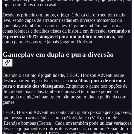
jogar com filhos ou em casal.
Desde os primeiros minutos, o jogo já deixa claro o seu tom mais
leve, sendo capaz de arrancar risadas em diversos momentos do
gameplay e também nas cutscenes. O game também transforma
cenas icônicas e detalhes tristes da história em diversão,
tornando a
experiência 100% amigável para um público mais novo
, bem
como para pessoas que jamais jogaram Horizon.
Gameplay em dupla é pura diversão
Quando o assunto é jogabilidade, LEGO Horizon Adventures se
destaca por entregar diversão e ser
uma ótima porta de entrada
para o mundo dos videogames
. Enquanto o game traz opções de
dificuldade mais altas, também é possível ter uma experiência
tranquila e amigável para quem não possui muita experiência com
games.
LEGO Horizon Adventures conta com quatro personagens jogáveis,
que possuem armas únicas: arco (Aloy), lança (Varl), martelo
(Erend) e bombas (Teersa). Cada um também pode utilizar variações
desses equipamentos e outros itens especiais, como um Separador de
Peças, um item real de LEGO, e armadilhas inspiradas no universo