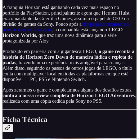
A franquia Horizon está ganhando cada vez mais espaço no
portfólio da PlayStation, principalmente agora que Hermen Hulst,
ex-comandante da Guerrilla Games, assumiu o papel de CEO da
divisão de games da Sony. Pouco após a
chegada do remaster do
primeiro jogo da franquia
, a companhia está lançando
LEGO
Horizon Worlds,
que traz uma nova dinâmica para a série
protagonizada por Aloy.
Produzido em parceria com a gigantesca LEGO,
o game reconta a
história de Horizon Zero Dawn de maneira lúdica e repleta de
piadas
, trazendo uma experiência mais amigável para crianças.
Além disso, seguindo os passos de outros jogos de LEGO, o título
conta com multiplayer local em todas as plataformas em que está
disponível — PC, PS5 e Nintendo Switch.
Após zerarmos o game e completarmos alguns dos desafios extras,
confira a nossa review completa de Horizon LEGO Adventures
,
realizada com uma cópia cedida pela Sony no PS5.
Ficha Técnica