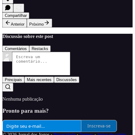
Compartilhar
Anterior
Próximo
Discussão sobre este post
Comentários
Restacks
Principais
Mais recentes
Discussões
Nenhuma publicação
Pronto para mais?
Inscreva-se
© 2026 Jornal dos Jogos
·
Privacidade
∙
Termos
∙
Aviso de coleta