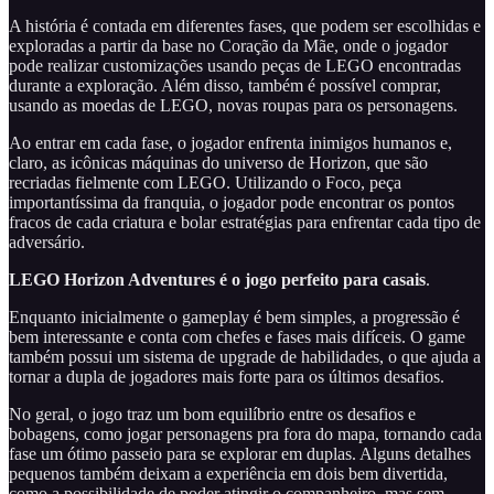
A história é contada em diferentes fases, que podem ser escolhidas e
exploradas a partir da base no Coração da Mãe, onde o jogador
pode realizar customizações usando peças de LEGO encontradas
durante a exploração. Além disso, também é possível comprar,
usando as moedas de LEGO, novas roupas para os personagens.
Ao entrar em cada fase, o jogador enfrenta inimigos humanos e,
claro, as icônicas máquinas do universo de Horizon, que são
recriadas fielmente com LEGO. Utilizando o Foco, peça
importantíssima da franquia, o jogador pode encontrar os pontos
fracos de cada criatura e bolar estratégias para enfrentar cada tipo de
adversário.
LEGO Horizon Adventures é o jogo perfeito para casais
.
Enquanto inicialmente o gameplay é bem simples, a progressão é
bem interessante e conta com chefes e fases mais difíceis. O game
também possui um sistema de upgrade de habilidades, o que ajuda a
tornar a dupla de jogadores mais forte para os últimos desafios.
No geral, o jogo traz um bom equilíbrio entre os desafios e
bobagens, como jogar personagens pra fora do mapa, tornando cada
fase um ótimo passeio para se explorar em duplas. Alguns detalhes
pequenos também deixam a experiência em dois bem divertida,
como a possibilidade de poder atingir o companheiro, mas sem