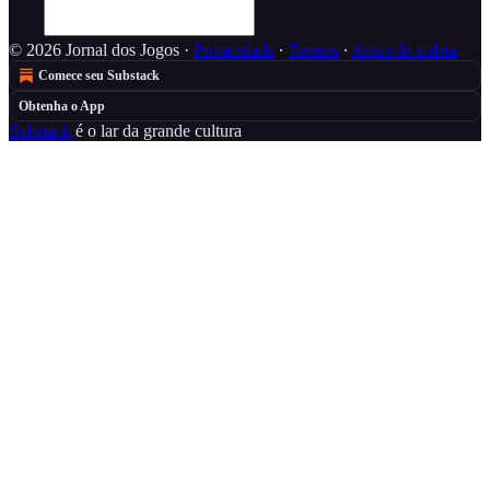
© 2026 Jornal dos Jogos
·
Privacidade
∙
Termos
∙
Aviso de coleta
Comece seu Substack
Obtenha o App
Substack
é o lar da grande cultura