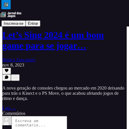
Análises
Inscreva-se
Entrar
Let’s Sing 2024 é um bom
game para se jogar…
Bianca Zancanaro
nov 8, 2023
A nova geração de consoles chegou ao mercado em 2020 deixando
para trás o Kinect e o PS Move, o que acabou afetando jogos de
ritmo e dança.
Leia →
Comentários