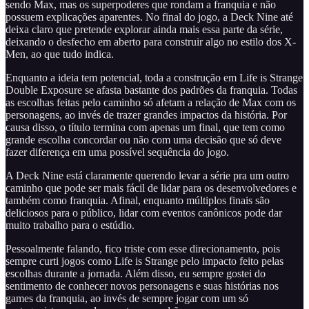
sendo Max, mas os superpoderes que rondam a franquia e não
possuem explicações aparentes. No final do jogo, a Deck Nine até
deixa claro que pretende explorar ainda mais essa parte da série,
deixando o desfecho em aberto para construir algo no estilo dos X-
Men, ao que tudo indica.
Enquanto a ideia tem potencial, toda a construção em Life is Strange
Double Exposure se afasta bastante dos padrões da franquia. Todas
as escolhas feitas pelo caminho só afetam a relação de Max com os
personagens, ao invés de trazer grandes impactos da história. Por
causa disso, o título termina com apenas um final, que tem como
grande escolha concordar ou não com uma decisão que só deve
fazer diferença em uma possível sequência do jogo.
A Deck Nine está claramente querendo levar a série pra um outro
caminho que pode ser mais fácil de lidar para os desenvolvedores e
também como franquia. Afinal, enquanto múltiplos finais são
deliciosos para o público, lidar com eventos canônicos pode dar
muito trabalho para o estúdio.
Pessoalmente falando, fico triste com esse direcionamento, pois
sempre curti jogos como Life is Strange pelo impacto feito pelas
escolhas durante a jornada. Além disso, eu sempre gostei do
sentimento de conhecer novos personagens e suas histórias nos
games da franquia, ao invés de sempre jogar com um só