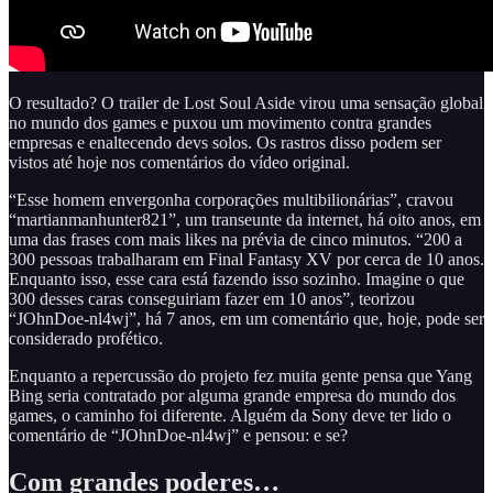
O resultado? O trailer de Lost Soul Aside virou uma sensação global
no mundo dos games e puxou um movimento contra grandes
empresas e enaltecendo devs solos. Os rastros disso podem ser
vistos até hoje nos comentários do vídeo original.
“Esse homem envergonha corporações multibilionárias”, cravou
“martianmanhunter821”, um transeunte da internet, há oito anos, em
uma das frases com mais likes na prévia de cinco minutos. “200 a
300 pessoas trabalharam em Final Fantasy XV por cerca de 10 anos.
Enquanto isso, esse cara está fazendo isso sozinho. Imagine o que
300 desses caras conseguiriam fazer em 10 anos”, teorizou
“JOhnDoe-nl4wj”, há 7 anos, em um comentário que, hoje, pode ser
considerado profético.
Enquanto a repercussão do projeto fez muita gente pensa que Yang
Bing seria contratado por alguma grande empresa do mundo dos
games, o caminho foi diferente. Alguém da Sony deve ter lido o
comentário de “JOhnDoe-nl4wj” e pensou: e se?
Com grandes poderes…