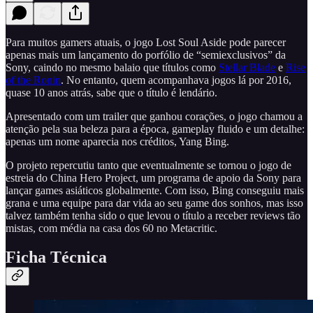
Para muitos gamers atuais, o jogo Lost Soul Aside pode parecer
apenas mais um lançamento do porfólio de “semiexclusivos” da
Sony, caindo no mesmo balaio que títulos como
Stellar Blade
e
Rise
of the Ronin
. No entanto, quem acompanhava jogos lá por 2016,
quase 10 anos atrás, sabe que o título é lendário.
Apresentado com um trailer que ganhou corações, o jogo chamou a
atenção pela sua beleza para a época, gameplay fluido e um detalhe:
apenas um nome aparecia nos créditos, Yang Bing.
O projeto repercutiu tanto que eventualmente se tornou o jogo de
estreia do China Hero Project, um programa de apoio da Sony para
lançar games asiáticos globalmente. Com isso, Bing conseguiu mais
grana e uma equipe para dar vida ao seu game dos sonhos, mas isso
talvez também tenha sido o que levou o título a receber reviews tão
mistas, com média na casa dos 60 no Metacritic.
Ficha Técnica