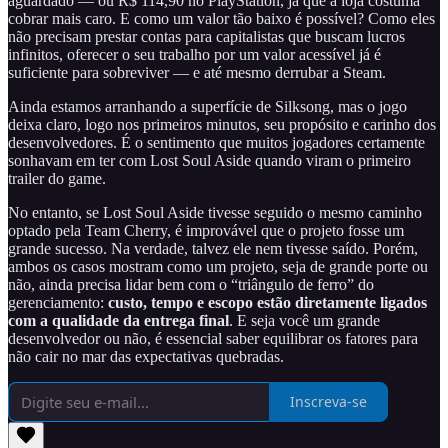
aguardado — ou R$ 114,90 no PlayStation, já que a loja costuma
cobrar mais caro. E como um valor tão baixo é possível? Como eles
não precisam prestar contas para capitalistas que buscam lucros
infinitos, oferecer o seu trabalho por um valor acessível já é
suficiente para sobreviver — e até mesmo derrubar a Steam.
Ainda estamos arranhando a superfície de Silksong, mas o jogo
deixa claro, logo nos primeiros minutos, seu propósito e carinho dos
desenvolvedores. É o sentimento que muitos jogadores certamente
sonhavam em ter com Lost Soul Aside quando viram o primeiro
trailer do game.
No entanto, se Lost Soul Aside tivesse seguido o mesmo caminho
optado pela Team Cherry, é improvável que o projeto fosse um
grande sucesso. Na verdade, talvez ele nem tivesse saído. Porém,
ambos os casos mostram como um projeto, seja de grande porte ou
não, ainda precisa lidar bem com o “triângulo de ferro” do
gerenciamento:
custo, tempo e escopo estão diretamente ligados
com a qualidade da entrega final
. E seja você um grande
desenvolvedor ou não, é essencial saber equilibrar os fatores para
não cair no mar das expectativas quebradas.
Inscreva-se