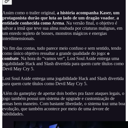
Assim como o trailer original,
a história acompanha Kaser, um
protagonista durão que luta ao lado de um dragão voador
,
a
entidade conhecida como Arena
. Na versão final, o objetivo é
salvar a irmã que teve sua alma roubada por criaturas malignas, em
um enredo repleto de bosses, monstros mágicos e energias
interdimensionais.
No fim das contas, tudo parece meio confuso e sem sentido, tendo
como único objetivo ressaltar a grande qualidade do jogo:
o
combate
. Na hora do “vamos ver”, Lost Soul Aside entrega uma
jogabilidade Hack and Slash divertida para quem curte títulos como
Devil May Cry 5.
Lost Soul Aside entrega uma jogabilidade Hack and Slash divertida
para quem curte títulos como Devil May Cry 5.
Além do gameplay de apertar dois botões pra fazer ataques legais, o
jogo também possui um sistema de upgrade e customização de
armas bem maneiro. Com bastante liberdade, o sistema traz uma boa
evolução, que também acontece por meio de uma árvore de
habilidades.