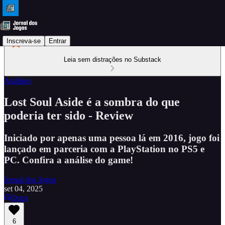
Inscreva-se
Entrar
Leia sem distrações no Substack
Análises
Lost Soul Aside é a sombra do que
poderia ter sido - Review
Iniciado por apenas uma pessoa lá em 2016, jogo foi
lançado em parceria com a PlayStation no PS5 e
PC. Confira a análise do game!
Jornal dos Jogos
set 04, 2025
Ouça
6