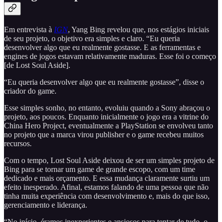
Em entrevista à
IGN
, Yang Bing revelou que, nos estágios iniciais
de seu projeto, o objetivo era simples e claro. “Eu queria
desenvolver algo que eu realmente gostasse. E as ferramentas e
engines de jogos estavam relativamente maduras. Esse foi o começo
[de Lost Soul Aside].
“Eu queria desenvolver algo que eu realmente gostasse”, disse o
criador do game.
Esse simples sonho, no entanto, evoluiu quando a Sony abraçou o
projeto, aos poucos. Enquanto inicialmente o jogo era a vitrine do
China Hero Project, eventualmente a PlayStation se envolveu tanto
no projeto que a marca virou publisher e o game recebeu muitos
recursos.
Com o tempo, Lost Soul Aside deixou de ser um simples projeto de
Bing para se tornar um game de grande escopo, com um time
dedicado e mais orçamento. E essa mudança claramente surtiu um
efeito inesperado. Afinal, estamos falando de uma pessoa que não
tinha muita experiência com desenvolvimento e, mais do que isso,
gerenciamento e liderança.
“No início, éramos inexperientes e ansiosos para tentar de tudo, o