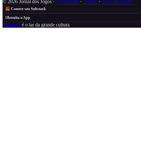
© 2026 Jornal dos Jogos
·
Privacidade
∙
Termos
∙
Aviso de coleta
Comece seu Substack
Obtenha o App
Substack
é o lar da grande cultura