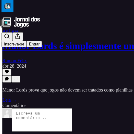
Análises
Manor Lords é simplesmente um
Inscreva-se
Entrar
Ramon Félix
abr 28, 2024
Manor Lords prova que jogos não devem ser tratados como planilhas 
Leia →
Comentários