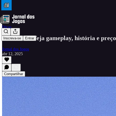
Dicas
Marathon: Veja gameplay, história e preço
Inscreva-se
Entrar
Jornal dos Jogos
abr 12, 2025
Compartilhar