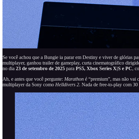
Se você achou que a Bungie ia parar em Destiny e viver de glórias p
multiplayer, ganhou trailer de gameplay, curta cinematográfico dirigi
no dia
23 de setembro de 2025
para
PS5, Xbox Series X|S e PC
, c
Ah, e antes que você pergunte:
Marathon
é “premium”, mas não vai c
multiplayer da Sony como
Helldivers 2
. Nada de free-to-play com 30