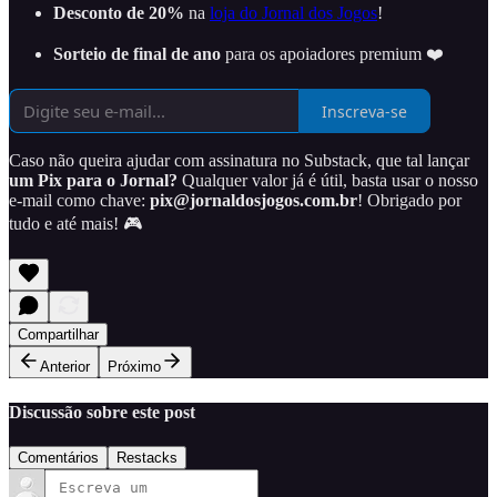
Desconto de 20%
na
loja do Jornal dos Jogos
!
Sorteio de final de ano
para os apoiadores premium ❤️
Inscreva-se
Caso não queira ajudar com assinatura no Substack, que tal lançar
um Pix para o Jornal?
Qualquer valor já é útil, basta usar o nosso
e-mail como chave:
pix@jornaldosjogos.com.br
! Obrigado por
tudo e até mais! 🎮
Compartilhar
Anterior
Próximo
Discussão sobre este post
Comentários
Restacks