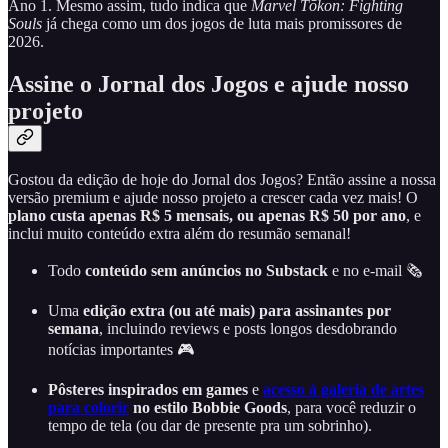
Ano 1. Mesmo assim, tudo indica que
Marvel Tōkon: Fighting
Souls
já chega como um dos jogos de luta mais promissores de
2026.
Assine o Jornal dos Jogos e ajude nosso
projeto
Gostou da edição de hoje do Jornal dos Jogos? Então assine a nossa
versão premium e ajude nosso projeto a crescer cada vez mais! O
plano custa apenas R$ 5 mensais, ou apenas R$ 50 por ano
, e
inclui muito conteúdo extra além do resumão semanal!
Todo
conteúdo sem anúncios no Substack
e no e-mail 🗞️
Uma
edição extra (ou até mais) para assinantes por
semana
, incluindo reviews e posts longos desdobrando
notícias importantes 🎮
Pôsteres inspirados em games
e
acesso à galeria de artes
para colorir
no estilo Bobbie Goods
, para você reduzir o
tempo de tela (ou dar de presente pra um sobrinho).