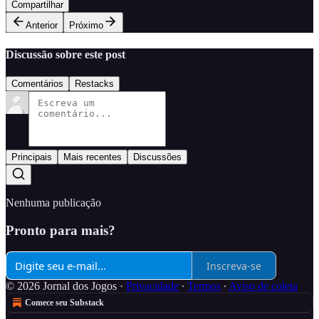
Compartilhar
Anterior
Próximo
Discussão sobre este post
Comentários
Restacks
Principais
Mais recentes
Discussões
Nenhuma publicação
Pronto para mais?
Inscreva-se
© 2026 Jornal dos Jogos
·
Privacidade
∙
Termos
∙
Aviso de coleta
Comece seu Substack