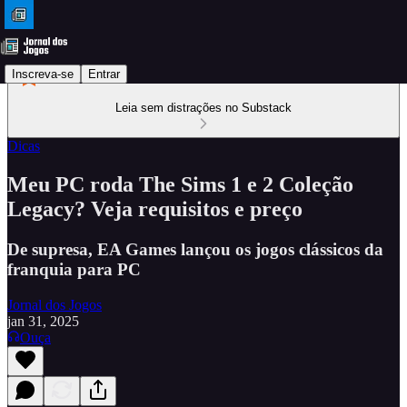
Inscreva-se
Entrar
Leia sem distrações no Substack
Dicas
Meu PC roda The Sims 1 e 2 Coleção
Legacy? Veja requisitos e preço
De supresa, EA Games lançou os jogos clássicos da
franquia para PC
Jornal dos Jogos
jan 31, 2025
Ouça