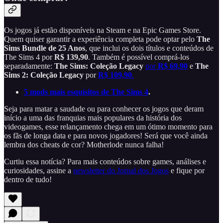
Os jogos já estão disponíveis na Steam e na Epic Games Store.
Quem quiser garantir a experiência completa pode optar pelo
The
Sims Bundle de 25 Anos
, que inclui os dois títulos e conteúdos de
The Sims 4 por
R$ 139,90
. Também é possível comprá-los
separadamente:
The Sims: Coleção Legacy
por
R$ 69,90
e
The
Sims 2: Coleção Legacy
por
R$ 109,90
.
5 mods mais esquisitos de The Sims 4
.
Seja para matar a saudade ou para conhecer os jogos que deram
início a uma das franquias mais populares da história dos
videogames, esse relançamento chega em um ótimo momento para
os fãs de longa data e para novos jogadores! Será que você ainda
lembra dos cheats de cor? Motherlode nunca falha!
Curtiu essa notícia? Para mais conteúdos sobre games, análises e
curiosidades, assine a
newsletter do Jornal dos Jogos
e fique por
dentro de tudo!