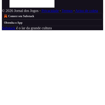
© 2026 Jornal dos Jogos
·
Privacidade
∙
Termos
∙
Aviso de coleta
Comece seu Substack
Obtenha o App
Substack
é o lar da grande cultura