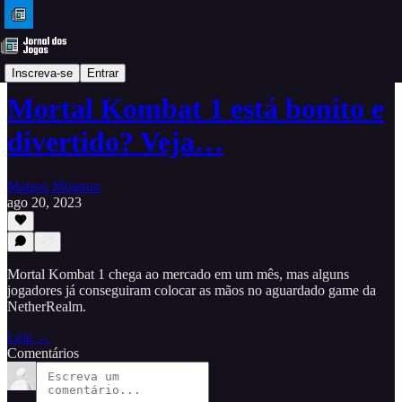
Análises
Inscreva-se
Entrar
Mortal Kombat 1 está bonito e
divertido? Veja…
Mateus Mognon
ago 20, 2023
Mortal Kombat 1 chega ao mercado em um mês, mas alguns
jogadores já conseguiram colocar as mãos no aguardado game da
NetherRealm.
Leia →
Comentários