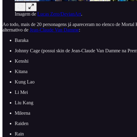
Imagem de
Lucas Zero/DevianArt
.
Ao todo, mais de 20 personagens já apareceram no elenco de Mortal 
alternativo de
Jean-Claude Van Damme
:
Baraka
Johnny Cage (possui skin de Jean-Claude Van Damme na Prem
Kenshi
Kitana
Kung Lao
Li Mei
Liu Kang
Mileena
Raiden
Rain