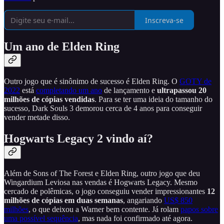
Inscreva-se
Um ano de Elden Ring
Outro jogo que é sinônimo de sucesso é Elden Ring. O
GOTY de
2022
está
completando um ano
de lançamento e
ultrapassou 20
milhões de cópias vendidas
. Para se ter uma ideia do tamanho do
sucesso, Dark Souls 3 demorou cerca de 4 anos para conseguir
vender metade disso.
Hogwarts Legacy 2 vindo aí?
Além de Sons of The Forest e Elden Ring, outro jogo que deu
Wingardium Leviosa nas vendas é Hogwarts Legacy. Mesmo
cercado de polêmicas, o jogo conseguiu vender impressionantes
12
milhões de cópias
em duas semanas
, angariando
US$ 850
milhões
, o que deixou a Warner bem contente. Já rolam
papos sobre
uma possível sequência
, mas nada foi confirmado até agora.