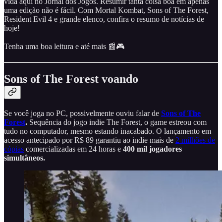
vida aqui no Jornal dos Jogos. Resumir tanta coisa boa em apenas
uma edição não é fácil. Com Mortal Kombat, Sons of The Forest,
Resident Evil 4 e grande elenco, confira o resumo de notícias de
hoje!
Tenha uma boa leitura e até mais 📰🎮
Sons of The Forest voando
Se você joga no PC, possivelmente ouviu falar de
Sons of The
Forest
.
Sequência do jogo indie The Forest, o game estreou com
tudo no computador, mesmo estando inacabado. O lançamento em
acesso antecipado por R$ 89 garantiu ao indie mais de
2 milhões de
cópias
comercializadas em 24 horas e
400 mil jogadores
simultâneos.