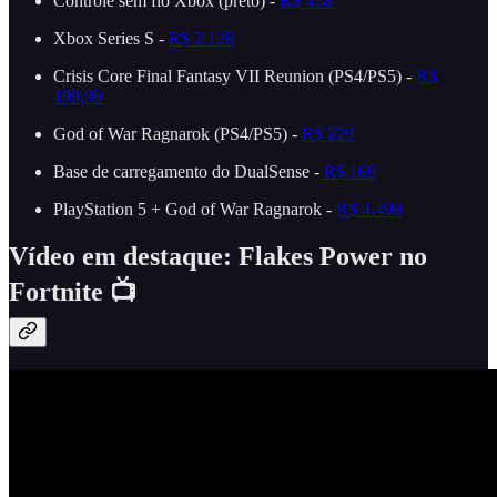
Controle sem fio Xbox (preto) -
R$ 418
Xbox Series S -
R$ 2.129
Crisis Core Final Fantasy VII Reunion (PS4/PS5) -
R$
199,99
God of War Ragnarok (PS4/PS5) -
R$ 229
Base de carregamento do DualSense -
R$ 169
PlayStation 5 + God of War Ragnarok -
R$ 4.499
Vídeo em destaque: Flakes Power no
Fortnite 📺