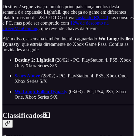
Destiny 2 segue vivaço: um dos principais lançamentos desta
semana é a expansão Lightfall, que chega ao game em diferentes
plataformas no dia 28. O DLC estreia
custando R$ 150
nos consoles
e PC, mas pode ser comprado com
12% de desconto na
GreenManGaming
, que revende chaves da Steam.
Além disso, a semana também inclui o aguardado
Wo Long: Fallen
Dynasty
, que estreia diretamente no Xbox Game Pass. Confira as
novidades a seguir:
Destiny 2: Lightfall
(28/02) - PC, PlayStation 4, PS5, Xbox
One, Xbox Series S/X
Scars Above
(28/02) - PC, PlayStation 4, PS5, Xbox One,
Xbox Series S/X
Wo Long: Fallen Dynasty
(03/03) - PC, PS4, PS5, Xbox
One, Xbox Series S/X
Classificados💵