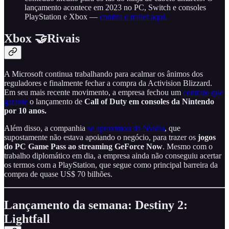
lançamento acontece em 2023 no PC, Switch e consoles
PlayStation e Xbox —
confira o trailer aqui.
Xbox 🤝Rivais
A Microsoft continua trabalhando para acalmar os ânimos dos
reguladores e finalmente fechar a compra da Activision Blizzard.
Em seu mais recente movimento, a empresa fechou um
contrato que
garante
o lançamento de
Call of Duty em consoles da Nintendo
por 10 anos.
Além disso, a companhia
se aproximou da Nvidia
, que
supostamente não estava apoiando o negócio, para trazer os
jogos
do PC Game Pass ao streaming GeForce Now
. Mesmo com o
trabalho diplomático em dia, a empresa ainda não conseguiu acertar
os termos com a PlayStation, que segue como principal barreira da
compra de quase US$ 70 bilhões.
Lançamento da semana: Destiny 2:
Lightfall