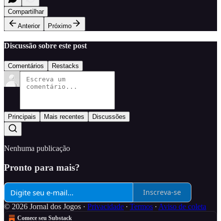
Compartilhar
Anterior
Próximo
Discussão sobre este post
Comentários
Restacks
Principais
Mais recentes
Discussões
Nenhuma publicação
Pronto para mais?
Inscreva-se
© 2026 Jornal dos Jogos
·
Privacidade
∙
Termos
∙
Aviso de coleta
Comece seu Substack