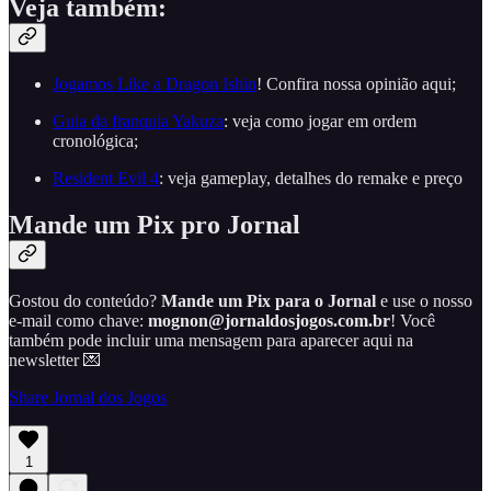
Veja também:
Jogamos Like a Dragon Ishin
! Confira nossa opinião aqui;
Guia da franquia Yakuza
: veja como jogar em ordem
cronológica;
Resident Evil 4
: veja gameplay, detalhes do remake e preço
Mande um Pix pro Jornal
Gostou do conteúdo?
Mande um Pix para o Jornal
e use o nosso
e-mail como chave:
mognon@jornaldosjogos.com.br
! Você
também pode incluir uma mensagem para aparecer aqui na
newsletter 💌
Share Jornal dos Jogos
1