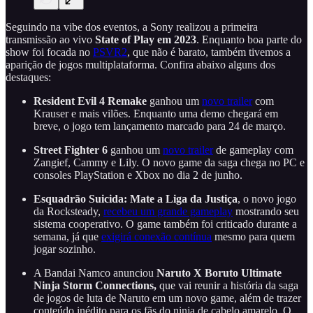
Seguindo na vibe dos eventos, a Sony realizou a primeira
transmissão ao vivo
State of Play em 2023
. Enquanto boa parte do
show foi focada no
PSVR2
, que não é barato, também tivemos a
aparição de jogos multiplataforma. Confira abaixo alguns dos
destaques:
Resident Evil 4 Remake
ganhou um
novo trailer
com
Krauser e mais vilões. Enquanto uma demo chegará em
breve, o jogo tem lançamento marcado para 24 de março.
Street Fighter 6
ganhou um
novo trailer
de gameplay com
Zangief, Cammy e Lily. O novo game da saga chega no PC e
consoles PlayStation e Xbox no dia 2 de junho.
Esquadrão Suicida: Mate a Liga da Justiça
, o novo jogo
da Rocksteady,
recebeu um grande gameplay
mostrando seu
sistema cooperativo. O game também foi criticado durante a
semana, já que
exigirá conexão contínua
mesmo para quem
jogar sozinho.
A Bandai Namco anunciou
Naruto X Boruto Ultimate
Ninja Storm Connections,
que vai reunir a história da saga
de jogos de luta de Naruto em um novo game, além de trazer
conteúdo inédito para os fãs do ninja de cabelo amarelo. O