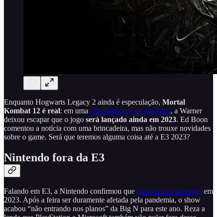
Enquanto Hogwarts Legacy 2 ainda é especulação,
Mortal
Kombat 12 é real
: em uma
chamada com investidores
, a Warner
deixou escapar que o jogo
será lançado ainda em 2023
. Ed Boon
comentou a notícia com uma brincadeira, mas não trouxe novidades
sobre o game. Será que teremos alguma coisa até a E3 2023?
Nintendo fora da E3
Falando em E3, a Nintendo confirmou que
não vai para o evento
em
2023. Após a feira ser duramente afetada pela pandemia, o show
acabou “não entrando nos planos” da Big N para este ano. Reza a