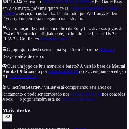
🟢
F1 2022
estreia no
Xbox Game Pass Ultimate
e PC Game Pass
em 2 de março, próxima quinta-feira!
Veja os requisitos e como
assinar
o serviço mais barato. Lembrando que Wo Long: Fallen
Dynasty também está chegando na assinatura;
🔵A promoção descontos em dobro da Sony traz diversos jogos de
PS4 e PS5 em oferta digitalmente, incluindo The Last of Us 2 e
FIFA 23. Confira os
destaques aqui
.
💻O jogo grátis desta semana na Epic Store é o indie
Duskers
!
Resgate até 2 de março;
🐉Quer um jogo de luta maneiro e barato? A versão base de
Mortal
Kombat X
tá saindo por
menos de R$ 10
no PC, enquanto a edição
XL
custa só R$ 13;
🪴O incrível
Stardew Valley
está completando sete anos de
lançamento e pode ser comprado por
apenas R$ 14,50
nos consoles
Xbox — o jogo também está no
Xbox Game Pass;
Mais ofertas