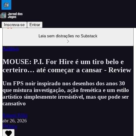
Inscreva-se
Entrar
Leia sem distrações no Substack
Análises
MOUSE: P.I. For Hire é um tiro belo e
certeiro… até começar a cansar - Review
Um FPS noir inspirado nos desenhos dos anos 30
que mistura investigação, ação frenética e um estilo
artístico simplesmente irresistível, mas que pode ser
cansativo
Ramon Félix
abr 26, 2026
Ouça