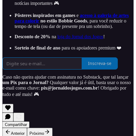
notícias importantes 🎮
Pôsteres inspirados em games
e
acesso à galeria de artes
para colorir
no estilo Bobbie Goods
, para você reduzir o
tempo de tela (ou dar de presente pra um sobrinho).
Desconto de 20%
na
loja do Jornal dos Jogos
!
Sorteio de final de ano
para os apoiadores premium ❤️
Inscreva-se
Caso não queira ajudar com assinatura no Substack, que tal lançar
um Pix para o Jornal?
Qualquer valor já é útil, basta usar o nosso
e-mail como chave:
pix@jornaldosjogos.com.br
! Obrigado por
tudo e até mais! 🎮
Compartilhar
Anterior
Próximo