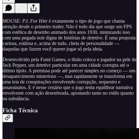
MOUSE: P.I. For Hire
é exatamente o tipo de jogo que chama
atenção desde o primeiro trailer. Não é todo dia que surge um FPS
com estética de desenho animado dos anos 1930, misturando isso
com uma pegada noir digna de histórias de detetive. É uma proposta
curiosa, estilosa e, acima de tudo, cheia de personalidade —
daquelas que fazem você querer jogar só pela ideia.
Desenvolvido pela Fumi Games, o título coloca o jogador na pele de
Jack Pepper, um detetive particular em uma cidade corrupta até o
último tijolo. A premissa pode até parecer simples no começo — um
desaparecimento misterioso —, mas rapidamente se transforma em
uma teia de conspirações envolvendo corrupção, sequestro e
assassinatos. E é nesse cenário que o jogo tenta equilibrar narrativa
envolvente com ação desenfreada, apostando tanto no estilo quanto
na substância.
Ficha Técnica