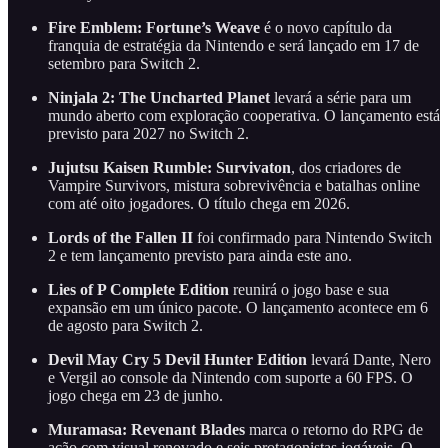
Fire Emblem: Fortune’s Weave
é o novo capítulo da
franquia de estratégia da Nintendo e será lançado em 17 de
setembro para Switch 2.
Ninjala 2: The Uncharted Planet
levará a série para um
mundo aberto com exploração cooperativa. O lançamento está
previsto para 2027 no Switch 2.
Jujutsu Kaisen Rumble: Survivaton
, dos criadores de
Vampire Survivors, mistura sobrevivência e batalhas online
com até oito jogadores. O título chega em 2026.
Lords of the Fallen II
foi confirmado para Nintendo Switch
2 e tem lançamento previsto para ainda este ano.
Lies of P Complete Edition
reunirá o jogo base e sua
expansão em um único pacote. O lançamento acontece em 6
de agosto para Switch 2.
Devil May Cry 5 Devil Hunter Edition
levará Dante, Nero
e Vergil ao console da Nintendo com suporte a 60 FPS. O
jogo chega em 23 de junho.
Muramasa: Revenant Blades
marca o retorno do RPG de
ação com visual renovado e seis protagonistas jogáveis. O