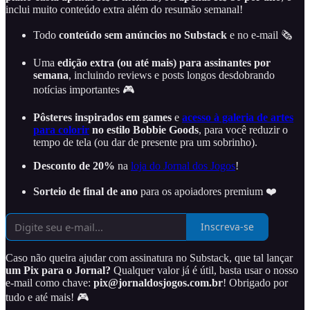
inclui muito conteúdo extra além do resumão semanal!
Todo
conteúdo sem anúncios no Substack
e no e-mail 🗞️
Uma
edição extra (ou até mais) para assinantes por
semana
, incluindo reviews e posts longos desdobrando
notícias importantes 🎮
Pôsteres inspirados em games
e
acesso à galeria de artes
para colorir
no estilo Bobbie Goods
, para você reduzir o
tempo de tela (ou dar de presente pra um sobrinho).
Desconto de 20%
na
loja do Jornal dos Jogos
!
Sorteio de final de ano
para os apoiadores premium ❤️
Inscreva-se
Caso não queira ajudar com assinatura no Substack, que tal lançar
um Pix para o Jornal?
Qualquer valor já é útil, basta usar o nosso
e-mail como chave:
pix@jornaldosjogos.com.br
! Obrigado por
tudo e até mais! 🎮