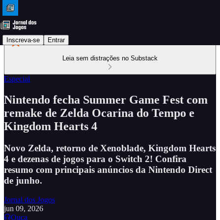
Inscreva-se
Entrar
Leia sem distrações no Substack
Especial
Nintendo fecha Summer Game Fest com
remake de Zelda Ocarina do Tempo e
Kingdom Hearts 4
Novo Zelda, retorno de Xenoblade, Kingdom Hearts
4 e dezenas de jogos para o Switch 2! Confira
resumo com principais anúncios da Nintendo Direct
de junho.
Jornal dos Jogos
jun 09, 2026
Ouça