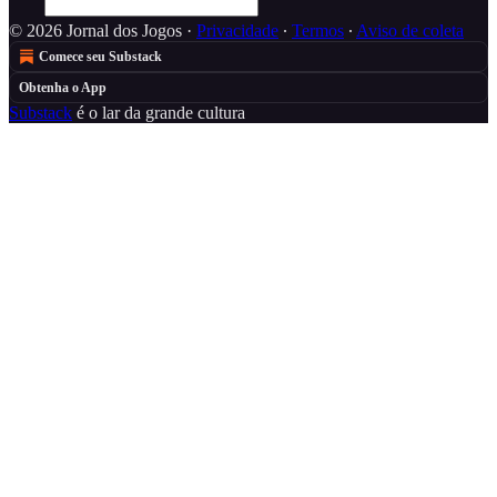
© 2026 Jornal dos Jogos
·
Privacidade
∙
Termos
∙
Aviso de coleta
Comece seu Substack
Obtenha o App
Substack
é o lar da grande cultura