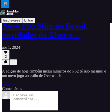
Inscreva-se
Entrar
Novo PS5 Slim no Brasil,
novidades do Xbox e…
abr 1, 2024
2
A edição de hoje também inclui números do PS2 (é isso mesmo) e
um novo jogo ao estilo de Overwatch
Leia →
Comentários