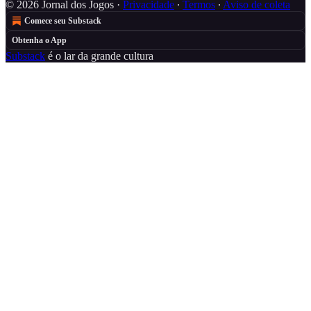
© 2026 Jornal dos Jogos
·
Privacidade
∙
Termos
∙
Aviso de coleta
Comece seu Substack
Obtenha o App
Substack
é o lar da grande cultura