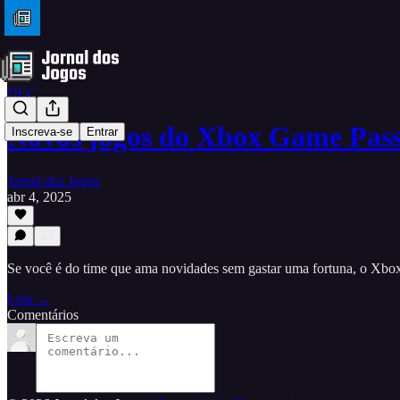
DLC
Novos jogos do Xbox Game Pas
Inscreva-se
Entrar
Jornal dos Jogos
abr 4, 2025
Se você é do time que ama novidades sem gastar uma fortuna, o Xb
Leia →
Comentários