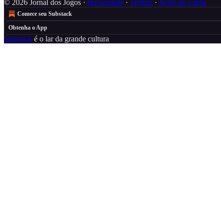
© 2026 Jornal dos Jogos
·
Privacidade
∙
Termos
∙
Aviso de coleta
Comece seu Substack
Obtenha o App
Substack
é o lar da grande cultura