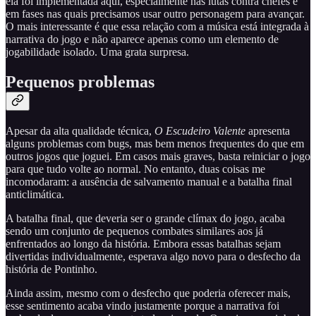
ela foi implementada aqui, especialmente nas lutas contra chefes e
em fases nas quais precisamos usar outro personagem para avançar.
O mais interessante é que essa relação com a música está integrada à
narrativa do jogo e não aparece apenas como um elemento de
jogabilidade isolado. Uma grata surpresa.
Pequenos problemas
Apesar da alta qualidade técnica,
O Escudeiro Valente
apresenta
alguns problemas com bugs, mas bem menos frequentes do que em
outros jogos que joguei. Em casos mais graves, basta reiniciar o jogo
para que tudo volte ao normal. No entanto, duas coisas me
incomodaram: a ausência de salvamento manual e a batalha final
anticlimática.
A batalha final, que deveria ser o grande clímax do jogo, acaba
sendo um conjunto de pequenos combates similares aos já
enfrentados ao longo da história. Embora essas batalhas sejam
divertidas individualmente, esperava algo novo para o desfecho da
história de Pontinho.
Ainda assim, mesmo com o desfecho que poderia oferecer mais,
esse sentimento acaba vindo justamente porque a narrativa foi