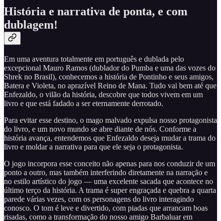
História e narrativa de ponta, e com
dublagem!
Em uma aventura totalmente em português e dublada pelo
excepcional Mauro Ramos (dublador do Pumba e uma das vozes do
Shrek no Brasil), conhecemos a história de Pontinho e seus amigos,
Batera e Violeta, no aprazível Reino de Mana. Tudo vai bem até que
Enfezaldo, o vilão da história, descobre que todos vivem em um
livro e que está fadado a ser eternamente derrotado.
Para evitar esse destino, o mago malvado expulsa nosso protagonista
do livro, e um novo mundo se abre diante de nós. Conforme a
história avança, entendemos que Enfezaldo deseja mudar a trama do
livro e moldar a narrativa para que ele seja o protagonista.
O jogo incorpora esse conceito não apenas para nos conduzir de um
ponto a outro, mas também interferindo diretamente na narração e
no estilo artístico do jogo — uma excelente sacada que acontece no
último terço da história. A trama é super engraçada e quebra a quarta
parede várias vezes, com os personagens do livro interagindo
conosco. O tom é leve e divertido, com piadas que arrancam boas
risadas, como a transformação do nosso amigo Barbaluar em