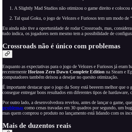
A Slightly Mad Studios não otimizou o game direito e coloco
Tal qual Goku, o jogo de Velozes e Furiosos tem um modo de “in
Eu ainda não tive a oportunidade de rodar Crossroads, mas, conside
tudo indica, os jogadores nem mesmo tem a possibilidade de configura
Crossroads não é único com problemas
Enquanto as expectativas para o jogo de Velozes e Furiosos já eram 
recentemente
Horizon Zero Dawn Complete Edition
na Steam e Epi
computadores também deixou a desejar no quesito otimização.
É importante destacar que o jogo da Sony está beeeem melhor que o 
consegue entregar bons resultados em diferentes tipos de hardaware,
Por outro lado, a desenvolvedora revelou, antes de lançar o game, q
problemas
como cenas travadas em 30 quadros por segundo, um bug no
mas quem comprou o produto no lançamento está lidando com os inc
Mais de duzentos reais