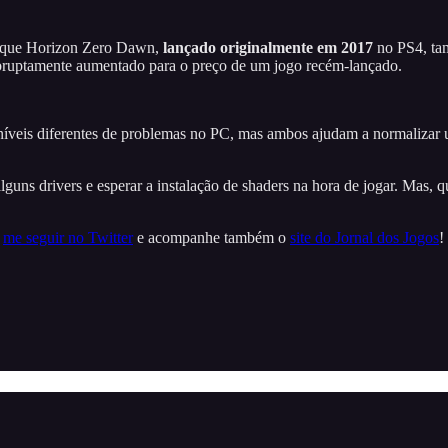
r que Horizon Zero Dawn,
lançado originalmente em 2017
no PS4, ta
abruptamente aumentado para o preço de um jogo recém-lançado.
veis diferentes de problemas no PC, mas ambos ajudam a normalizar u
guns drivers e esperar a instalação de shaders na hora de jogar. Mas
a
me seguir no Twitter
e acompanhe também o
site do Jornal dos Jogos
!