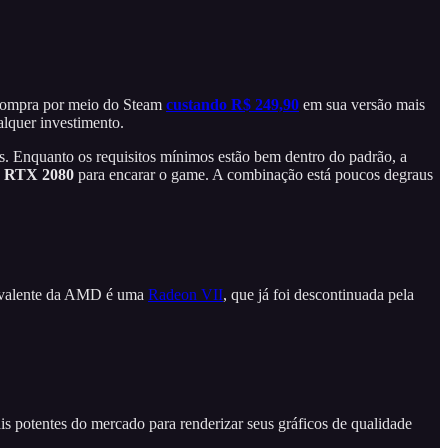
a compra por meio do Steam
custando R$ 249,90
em sua versão mais
alquer investimento.
s. Enquanto os requisitos mínimos estão bem dentro do padrão, a
 RTX 2080
para encarar o game. A combinação está poucos degraus
uivalente da AMD é uma
Radeon VII
, que já foi descontinuada pela
s potentes do mercado para renderizar seus gráficos de qualidade