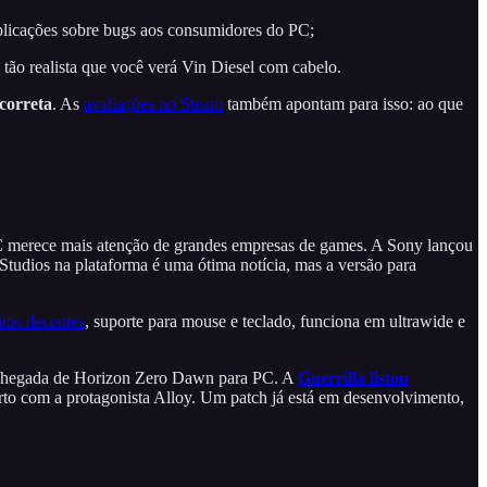
plicações sobre bugs aos consumidores do PC;
 tão realista que você verá Vin Diesel com cabelo.
 correta
. As
avaliações no Steam
também apontam para isso: ao que
 PC merece mais atenção de grandes empresas de games. A Sony lançou
tudios na plataforma é uma ótima notícia, mas a versão para
itos decentes
, suporte para mouse e teclado, funciona em ultrawide e
 da chegada de Horizon Zero Dawn para PC. A
Guerrilla listou
to com a protagonista Alloy. Um patch já está em desenvolvimento,