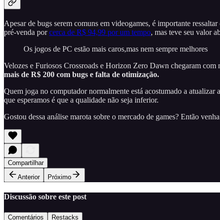
Apesar de bugs serem comuns em videogames, é importante ressalta
pré-venda por
cerca de R$ 94,99 por um tempo
, mas teve seu valor 
Os jogos de PC estão mais caros,mas nem sempre melhores
Velozes e Furiosos Crossroads e Horizon Zero Dawn chegaram com ní
mais de R$ 200 com bugs e falta de otimização.
Quem joga no computador normalmente está acostumado a atualizar al
que esperamos é que a qualidade não seja inferior.
Gostou dessa análise marota sobre o mercado de games? Então venh
Compartilhar
Anterior
Próximo
Discussão sobre este post
Comentários
Restacks