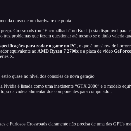
comenda o uso de um hardware de ponta
 preço. Crossroads (ou "Encruzilhada" no Brasil) está disponível par
o traz problemas que fazem questionar até mesmo se o título valeria qu
specificações para rodar o game no PC
, o que é um show de horrore
sador equivalente ao
AMD Ryzen 7 2700x
e a placa de vídeo
GeForce
eries X.
 estão quase no nível dos consoles de nova geração
U da Nvidia é listada como uma inexistente “GTX 2080” e o modelo eq
o topo da cadeia alimentar dos componentes para computador.
zes e Furiosos Crossroads claramente não precisa de uma das GPUs mai