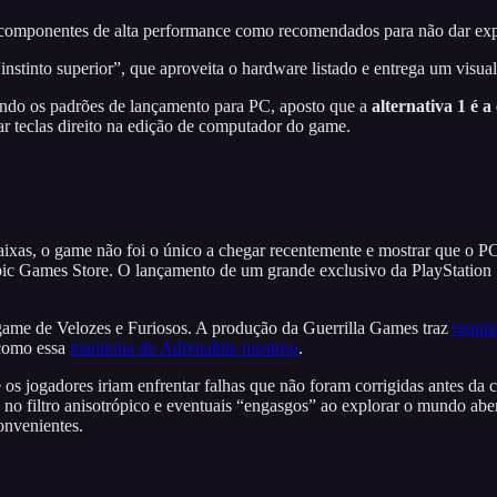
u componentes de alta performance como recomendados para não dar ex
stinto superior”, que aproveita o hardware listado e entrega um visual
rando os padrões de lançamento para PC, aposto que a
alternativa 1 é a
r teclas direito na edição de computador do game.
baixas, o game não foi o único a chegar recentemente e mostrar que o
c Games Store. O lançamento de um grande exclusivo da PlayStation S
game de Velozes e Furiosos. A produção da Guerrilla Games traz
requis
 como essa
maratona do Adrenaline mostrou
.
ue os jogadores iriam enfrentar falhas que não foram corrigidas antes
 filtro anisotrópico e eventuais “engasgos” ao explorar o mundo aber
onvenientes.