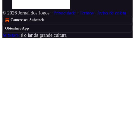
© 2026 Jornal dos Jogos
·
Privacidade
∙
Termos
∙
Aviso de coleta
Comece seu Substack
Obtenha o App
Substack
é o lar da grande cultura