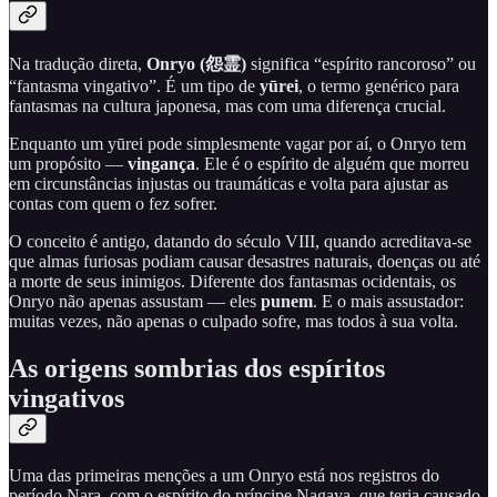
Na tradução direta,
Onryo (怨霊)
significa “espírito rancoroso” ou
“fantasma vingativo”. É um tipo de
yūrei
, o termo genérico para
fantasmas na cultura japonesa, mas com uma diferença crucial.
Enquanto um yūrei pode simplesmente vagar por aí, o Onryo tem
um propósito —
vingança
. Ele é o espírito de alguém que morreu
em circunstâncias injustas ou traumáticas e volta para ajustar as
contas com quem o fez sofrer.
O conceito é antigo, datando do século VIII, quando acreditava-se
que almas furiosas podiam causar desastres naturais, doenças ou até
a morte de seus inimigos. Diferente dos fantasmas ocidentais, os
Onryo não apenas assustam — eles
punem
. E o mais assustador:
muitas vezes, não apenas o culpado sofre, mas todos à sua volta.
As origens sombrias dos espíritos
vingativos
Uma das primeiras menções a um Onryo está nos registros do
período Nara, com o espírito do príncipe Nagaya, que teria causado