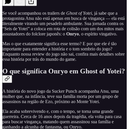
Se você acompanhou os trailers de
Ghost of Yotei
, já sabe que a
protagonista Atsu não está apenas em busca de vingança — ela está
literalmente virando um pesadelo ambulante. Sua jornada contra os
“Seis de Yotei” a coloca em rota de colisão com um dos mitos mais
assustadores do folclore japonês: o
Onryo
, o espírito vingativo.
Mas o que exatamente significa esse termo? E por que ele é tão
importante para entender a história e o tom sombrio do jogo?
Enquanto nossa review do jogo não sai, confira mais detalhes sobre
essa história por trás do mundo do game.
O que significa Onryo em Ghost of Yotei?
A história do novo jogo da Sucker Punch acompanha Atsu, uma
mulher que, na infância, teve sua família morta por um grupo de
assassinos na região de Ezo, próximo ao Monte Yotei.
Ela acaba sobrevivendo e, com o tempo, se torna uma grande
guerreira. Cerca de 16 anos depois da tragédia, ela volta para casa
para buscar vingança, matando quem assassinou sua família e
ganhando a alcunha de fantasma, ou Onryo.