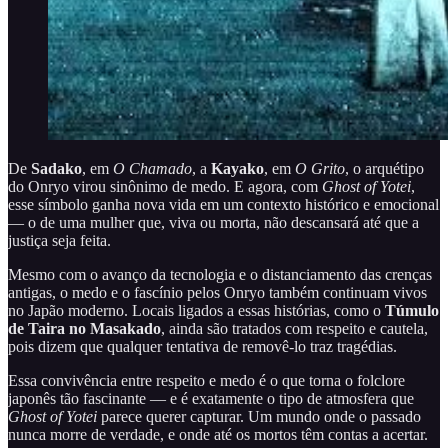
De
Sadako
, em
O Chamado
, a
Kayako
, em
O Grito
, o arquétipo
do Onryo virou sinônimo de medo. E agora, com
Ghost of Yotei
,
esse símbolo ganha nova vida em um contexto histórico e emocional
— o de uma mulher que, viva ou morta, não descansará até que a
justiça seja feita.
Mesmo com o avanço da tecnologia e o distanciamento das crenças
antigas, o medo e o fascínio pelos Onryo também continuam vivos
no Japão moderno. Locais ligados a essas histórias, como o
Túmulo
de Taira no Masakado
, ainda são tratados com respeito e cautela,
pois dizem que qualquer tentativa de removê-lo traz tragédias.
Essa convivência entre respeito e medo é o que torna o folclore
japonês tão fascinante — e é exatamente o tipo de atmosfera que
Ghost of Yotei
parece querer capturar. Um mundo onde o passado
nunca morre de verdade, e onde até os mortos têm contas a acertar.