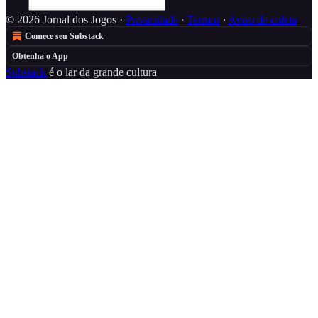
© 2026 Jornal dos Jogos
·
Privacidade
∙
Termos
∙
Aviso de coleta
Comece seu Substack
Obtenha o App
Substack
é o lar da grande cultura