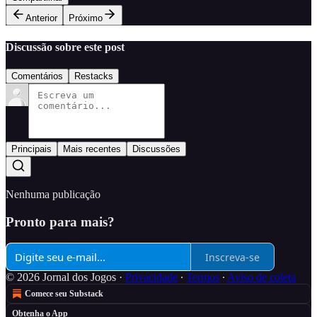
Anterior
Próximo
Discussão sobre este post
Comentários
Restacks
Principais
Mais recentes
Discussões
Nenhuma publicação
Pronto para mais?
Inscreva-se
© 2026 Jornal dos Jogos
·
Privacidade
∙
Termos
∙
Aviso de coleta
Comece seu Substack
Obtenha o App