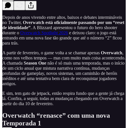
Depois de anos vivendo entre altos, baixos e debates intermináveis
no Twitter,
Overwatch está oficialmente passando por um “reset
de identidade”
. A Blizzard apresentou o futuro do hero shooter
durante o
Overwatch Spotlight 2026
e deixou claro: o jogo está
entrando em uma nova fase tão grande que até o número “2” ficou
para trás.
A partir de fevereiro, o game volta a se chamar apenas
Overwatch
,
como nos velhos tempos — mas com muito mais coisa acontecendo.
A chamada
Season One
não é só mais uma temporada, mas o início
de um ciclo anual que mistura narrativa contínua, mudanças
profundas de gameplay, novos sistemas, um caminhão de heróis
inéditos e até uma tentativa bem clara de reconquistar jogadores
antigos.
E sim, tem gato de jetpack, então respira fundo que a gente já chega
lá. Confira, a seguir, todas as mudanças chegando em Overwatch a
partir do dia 10 de fevereiro.
Overwatch “renasce” com uma nova
Temporada 1