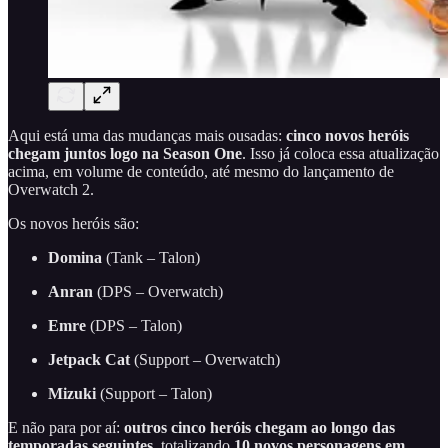
Aqui está uma das mudanças mais ousadas:
cinco novos heróis
chegam juntos logo na Season One
. Isso já coloca essa atualização
acima, em volume de conteúdo, até mesmo do lançamento de
Overwatch 2.
Os novos heróis são:
Domina
(Tank – Talon)
Anran
(DPS – Overwatch)
Emre
(DPS – Talon)
Jetpack Cat
(Support – Overwatch)
Mizuki
(Support – Talon)
E não para por aí:
outros cinco heróis chegam ao longo das
temporadas seguintes
, totalizando
10 novos personagens em