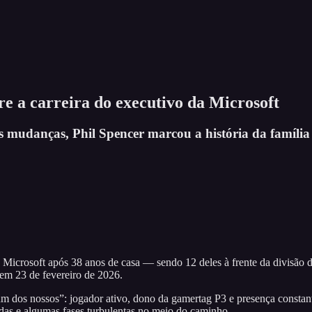
e a carreira do executivo da Microsoft
 mudanças, Phil Spencer marcou a história da família
 Microsoft após 38 anos de casa — sendo 12 deles à frente da divisão 
 em 23 de fevereiro de 2026.
dos nossos”: jogador ativo, dono da gamertag P3 e presença constante
das e algumas fases turbulentas no meio do caminho.