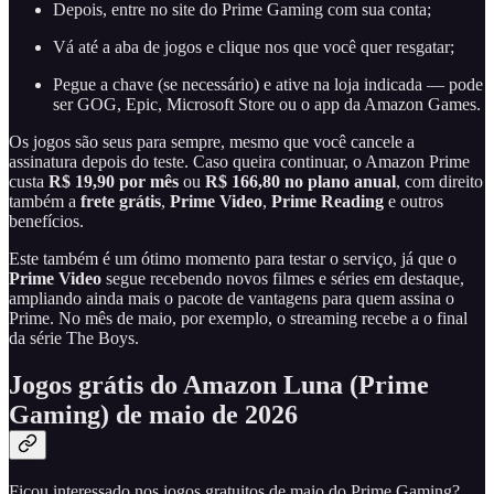
Depois, entre no site do Prime Gaming com sua conta;
Vá até a aba de jogos e clique nos que você quer resgatar;
Pegue a chave (se necessário) e ative na loja indicada — pode
ser GOG, Epic, Microsoft Store ou o app da Amazon Games.
Os jogos são seus para sempre, mesmo que você cancele a
assinatura depois do teste. Caso queira continuar, o Amazon Prime
custa
R$ 19,90 por mês
ou
R$ 166,80 no plano anual
, com direito
também a
frete grátis
,
Prime Video
,
Prime Reading
e outros
benefícios.
Este também é um ótimo momento para testar o serviço, já que o
Prime Video
segue recebendo novos filmes e séries em destaque,
ampliando ainda mais o pacote de vantagens para quem assina o
Prime. No mês de maio, por exemplo, o streaming recebe a o final
da série The Boys.
Jogos grátis do Amazon Luna (Prime
Gaming) de maio de 2026
Ficou interessado nos jogos gratuitos de maio do Prime Gaming?