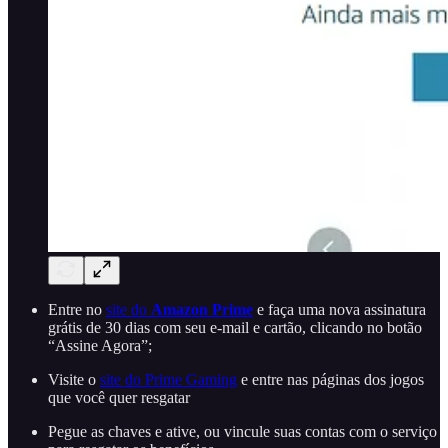
Entre no
site do
Amazon Prime
e faça uma nova assinatura
grátis de 30 dias com seu e-mail e cartão, clicando no botão
“Assine Agora”;
Visite o
site do Prime Gaming
e entre nas páginas dos jogos
que você quer resgatar
Pegue as chaves e ative, ou vincule suas contas com o serviço