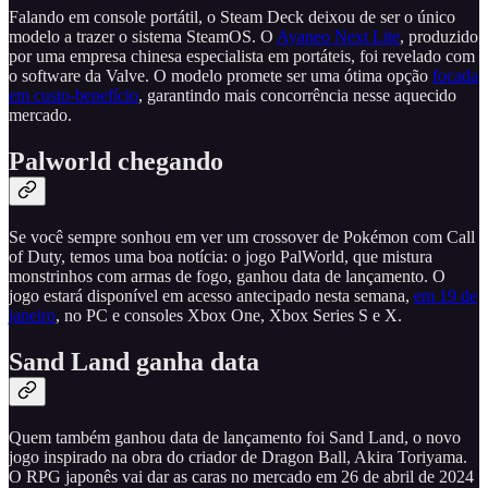
Falando em console portátil, o Steam Deck deixou de ser o único
modelo a trazer o sistema SteamOS. O
Ayaneo Next Lite
, produzido
por uma empresa chinesa especialista em portáteis, foi revelado com
o software da Valve. O modelo promete ser uma ótima opção
focada
em custo-benefício
, garantindo mais concorrência nesse aquecido
mercado.
Palworld chegando
Se você sempre sonhou em ver um crossover de Pokémon com Call
of Duty, temos uma boa notícia: o jogo PalWorld, que mistura
monstrinhos com armas de fogo, ganhou data de lançamento. O
jogo estará disponível em acesso antecipado nesta semana,
em 19 de
janeiro
, no PC e consoles Xbox One, Xbox Series S e X.
Sand Land ganha data
Quem também ganhou data de lançamento foi Sand Land, o novo
jogo inspirado na obra do criador de Dragon Ball, Akira Toriyama.
O RPG japonês vai dar as caras no mercado em 26 de abril de 2024