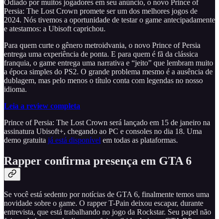
Odiado por muitos jogadores em seu anúncio, o novo Prince of
Persia: The Lost Crown promete ser um dos melhores jogos de
2024. Nós tivemos a oportunidade de testar o game antecipadamente
e atestamos: a Ubisoft caprichou.
Para quem curte o gênero metroidvania, o novo Prince of Persia
entrega uma experiência de ponta. E para quem é fã da clássica
franquia, o game entrega uma narrativa e “jeito” que lembram muito
a época simples do PS2. O grande problema mesmo é a ausência de
dublagem, mas pelo menos o título conta com legendas no nosso
idioma.
Leia a review completa
Prince of Persia: The Lost Crown será lançado em 15 de janeiro na
assinatura Ubisoft+, chegando ao PC e consoles no dia 18. Uma
demo gratuita
já está disponível
em todas as plataformas.
Rapper confirma presença em GTA 6
Se você está sedento por notícias de GTA 6, finalmente temos uma
novidade sobre o game. O rapper T-Pain deixou escapar, durante
entrevista, que está trabalhando no jogo da Rockstar. Seu papel não