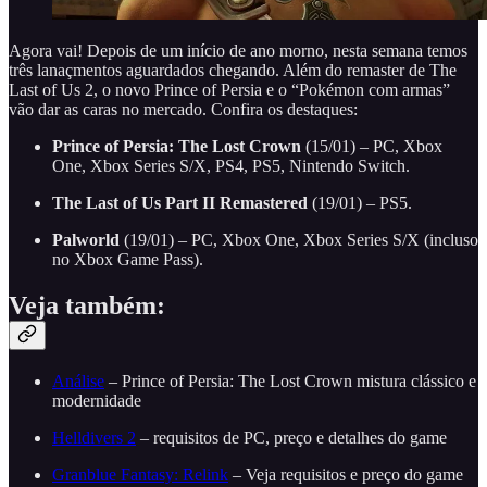
Agora vai! Depois de um início de ano morno, nesta semana temos
três lanaçmentos aguardados chegando. Além do remaster de The
Last of Us 2, o novo Prince of Persia e o “Pokémon com armas”
vão dar as caras no mercado. Confira os destaques:
Prince of Persia: The Lost Crown
(15/01) – PC, Xbox
One, Xbox Series S/X, PS4, PS5, Nintendo Switch.
The Last of Us Part II Remastered
(19/01) – PS5.
Palworld
(19/01) – PC, Xbox One, Xbox Series S/X (incluso
no Xbox Game Pass).
Veja também:
Análise
– Prince of Persia: The Lost Crown mistura clássico e
modernidade
Helldivers 2
– requisitos de PC, preço e detalhes do game
Granblue Fantasy: Relink
– Veja requisitos e preço do game