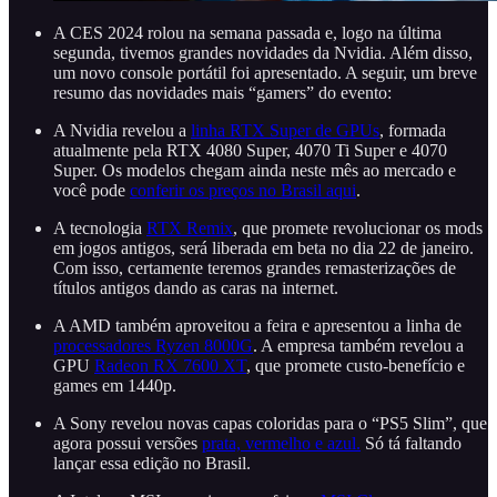
A CES 2024 rolou na semana passada e, logo na última
segunda, tivemos grandes novidades da Nvidia. Além disso,
um novo console portátil foi apresentado. A seguir, um breve
resumo das novidades mais “gamers” do evento:
A Nvidia revelou a
linha RTX Super de GPUs
, formada
atualmente pela RTX 4080 Super, 4070 Ti Super e 4070
Super. Os modelos chegam ainda neste mês ao mercado e
você pode
conferir os preços no Brasil aqui
.
A tecnologia
RTX Remix
, que promete revolucionar os mods
em jogos antigos, será liberada em beta no dia 22 de janeiro.
Com isso, certamente teremos grandes remasterizações de
títulos antigos dando as caras na internet.
A AMD também aproveitou a feira e apresentou a linha de
processadores Ryzen 8000G
. A empresa também revelou a
GPU
Radeon RX 7600 XT
, que promete custo-benefício e
games em 1440p.
A Sony revelou novas capas coloridas para o “PS5 Slim”, que
agora possui versões
prata, vermelho e azul.
Só tá faltando
lançar essa edição no Brasil.