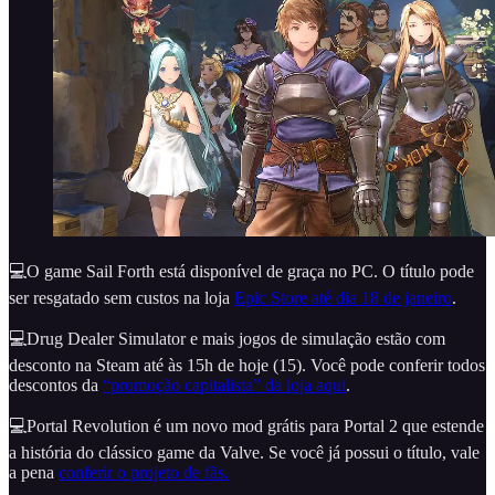
💻O game Sail Forth está disponível de graça no PC. O título pode
ser resgatado sem custos na loja
Epic Store até dia 18 de janeiro
.
💻Drug Dealer Simulator e mais jogos de simulação estão com
desconto na Steam até às 15h de hoje (15). Você pode conferir todos
descontos da
“promoção capitalista” da loja aqui
.
💻Portal Revolution é um novo mod grátis para Portal 2 que estende
a história do clássico game da Valve. Se você já possui o título, vale
a pena
conferir o projeto de fãs.