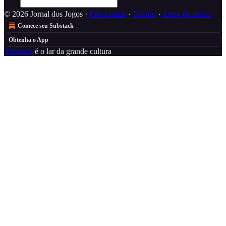
© 2026 Jornal dos Jogos
·
Privacidade
∙
Termos
∙
Aviso de coleta
Comece seu Substack
Obtenha o App
Substack
é o lar da grande cultura