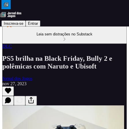
Inscreva-se
Entrar
Leia sem distrações no Substack
DLC
PS5 brilha na Black Friday, Bully 2 e
polêmicas com Naruto e Ubisoft
Jornal dos Jogos
nov 27, 2023