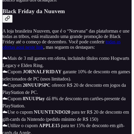
Black Friday da Nuuvem
A loja brasileira Nuuvem, que é o “Norvana” das plataformas e une
todas as tribos, está realizando uma grande promoção de Black
Friday até o começo de dezembro. Você pode conferir
todas as
ofertas aqui neste link
, mas seguem os destaques:
☁️Mais de 3 mil games em oferta, incluindo títulos como Hogwarts
Legacy e Elden Ring.
☁️Cupom
JORNALFRIDAY
garante 10% de desconto em games
selecionados de PC (usos limitados).
☁️Cupom
20NUUPSPC
oferece R$ 20 de desconto em jogos da
PlayStation de PC.
☁️Cupom
8NUUPlay
dá 8% de desconto em cartões-presente da
PlayStation.
☁️Use o cupom
NUUNTENDO20
para ter R$ 20 de desconto em
gift-cards da Nintendo (pedido mínimo de R$ 150)
☁️Utilize o cupom
APPLE15
para ter 15% de desconto em gift-
cards da Apple.