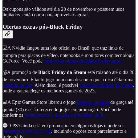
Os cupons são válidos até dia 28 de novembro e possuem usos
limitados, então corra para aproveitar agora!
Ofertas extras pós-Black Friday
💻A Nvidia lançou uma loja oficial no Brasil, que traz links de
compra para placas de vídeo, notebooks e monitores com tecnologia
GeForce. Você pode
conferir as ofertas de Black Friday aqui.
💰A promoção de
Black Friday da Steam
está rolando até o dia 28
de novembro. É tanto jogo bom com desconto que a dica é dar uma
zapeada na loja
. Além disso, é possível
votar nos prêmios da Steam
,
onde a galera elege os melhores games de 2023.
💻A Epic Games Store liberou o jogo
Deliver Us Mars
de graça até
quinta (30) e está oferecendo jogos em promoção. Você pode
conferir os
destaques até o dia 28 de novembro aqui.
🔵
O PS5 ainda está em promoção em algumas lojas e pode ser
encontrado por R$ 3.440
, incluindo opções com parcelamento e
frete grátis.