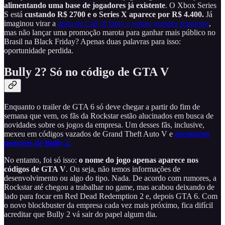
alimentando uma base de jogadores já existente
. O Xbox Series
S está
custando R$ 2700 e o Series X aparece por R$ 4.400.
Já
imaginou virar a
dona de Call of Duty e outras grandes franquias
,
mas não lançar uma promoção marota para ganhar mais público no
Brasil na Black Friday? Apenas duas palavras para isso:
oportunidade perdida.
Bully 2? Só no código de GTA V
Enquanto o trailer de GTA 6 só deve chegar a partir do fim de
semana que vem, os fãs da Rockstar estão alucinados em busca de
novidades sobre os jogos da empresa. Um desses fãs, inclusive,
mexeu em códigos vazados de Grand Theft Auto V e
encontrou
menções de Bully 2.
No entanto, foi só isso:
o nome do jogo apenas aparece nos
códigos de GTA V
. Ou seja, não temos informações de
desenvolvimento ou algo do tipo. Nada. De acordo com rumores, a
Rockstar até chegou a trabalhar no game, mas acabou deixando de
lado para focar em Red Dead Redemption 2 e, depois GTA 6. Com
o novo blockbuster da empresa cada vez mais próximo, fica difícil
acreditar que Bully 2 vá sair do papel algum dia.