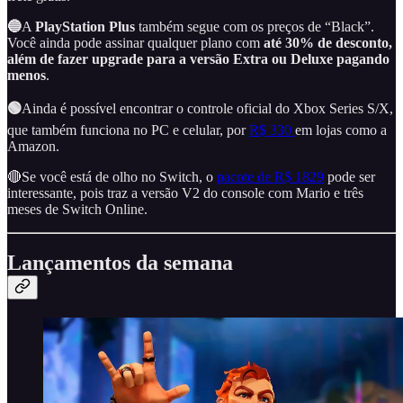
🔵
A
PlayStation Plus
também segue com os preços de “Black”.
Você ainda pode assinar qualquer plano com
até 30% de desconto,
além de fazer upgrade para a versão Extra ou Deluxe pagando
menos
.
🟢
Ainda é possível encontrar o controle oficial do Xbox Series S/X,
que também funciona no PC e celular, por
R$ 330
em lojas como a
Amazon.
🔴Se você está de olho no Switch, o
pacote de R$ 1829
pode ser
interessante, pois traz a versão V2 do console com Mario e três
meses de Switch Online.
Lançamentos da semana