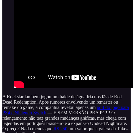
A Rockstar também jogou um balde de água fria nos fãs de Red
Dead Redemption. Após rumores envolvendo um remaster ou
remake do game, a companhia revelou apenas um
port do jogo para
PS4 e Nintendo Switch
— E SEM VERSÃO PRA PC!!! O
relançamento não traz grandes mudanças gráficas, mas chega com
legendas em português brasileiro e a expansão Undead Nightmare.
O preço? Nada menos que
R$ 250
, um valor que a galera da Take-