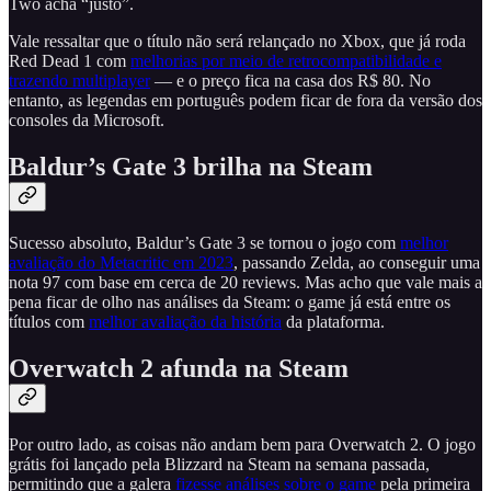
Two acha “justo”.
Vale ressaltar que o título não será relançado no Xbox, que já roda
Red Dead 1 com
melhorias por meio de retrocompatibilidade e
trazendo multiplayer
— e o preço fica na casa dos R$ 80. No
entanto, as legendas em português podem ficar de fora da versão dos
consoles da Microsoft.
Baldur’s Gate 3 brilha na Steam
Sucesso absoluto, Baldur’s Gate 3 se tornou o jogo com
melhor
avaliação do Metacritic em 2023
, passando Zelda, ao conseguir uma
nota 97 com base em cerca de 20 reviews. Mas acho que vale mais a
pena ficar de olho nas análises da Steam: o game já está entre os
títulos com
melhor avaliação da história
da plataforma.
Overwatch 2 afunda na Steam
Por outro lado, as coisas não andam bem para Overwatch 2. O jogo
grátis foi lançado pela Blizzard na Steam na semana passada,
permitindo que a galera
fizesse análises sobre o game
pela primeira