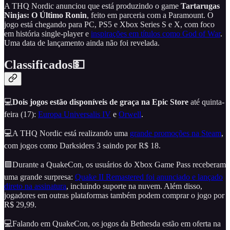
A THQ Nordic anunciou que está produzindo o game
Tartarugas
Ninjas: O Último Ronin
, feito em parceria com a Paramount. O
jogo está chegando para PC, PS5 e Xbox Series S e X, com foco
em história single-player e
inspirações em títulos como God of War
.
Uma data de lançamento ainda não foi revelada.
Classificados💵
💻
Dois jogos estão disponíveis de graça na Epic Store
até quinta-
feira (17):
Europa Universalis IV
e
Orwell
.
💻A THQ Nordic está realizando uma
grande promoções na Steam
,
com jogos como Darksiders 3 saindo por R$ 18.
🟩Durante a QuakeCon, os usuários do Xbox Game Pass receberam
uma grande surpresa:
Quake II Remastered foi anunciado e lançado
direto na assinatura
, incluindo suporte na nuvem. Além disso,
jogadores em outras plataformas também podem comprar o jogo por
R$ 29,99.
💻Falando em QuakeCon, os jogos da Bethesda estão em oferta na