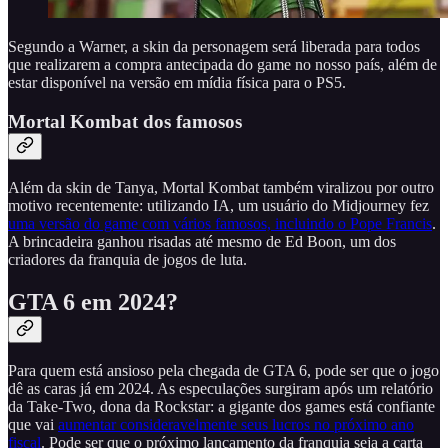
Segundo a Warner, a skin da personagem será liberada para todos
que realizarem a compra antecipada do game no nosso país, além de
estar disponível na versão em mídia física para o PS5.
Mortal Kombat dos famosos
Além da skin de Tanya, Mortal Kombat também viralizou por outro
motivo recentemente: utilizando IA, um usuário do Midjourney fez
uma versão do game com vários famosos, incluindo o Pope Francis
.
A brincadeira ganhou risadas até mesmo de Ed Boon, um dos
criadores da franquia de jogos de luta.
GTA 6 em 2024?
Para quem está ansioso pela chegada de GTA 6, pode ser que o jogo
dê as caras já em 2024. As especulações surgiram após um relatório
da Take-Two, dona da Rockstar: a gigante dos games está confiante
que vai
aumentar consideravelmente seus lucros no próximo ano
fiscal
. Pode ser que o próximo lançamento da franquia seja a carta