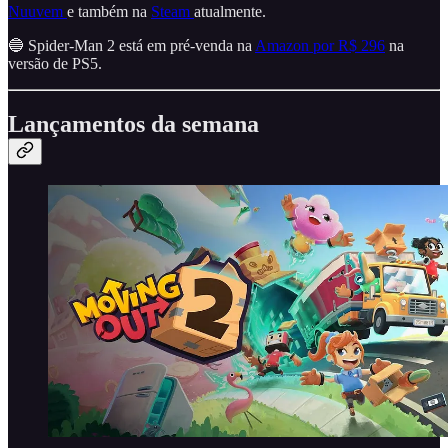
Nuuvem
e também na
Steam
atualmente.
🔵 Spider-Man 2 está em pré-venda na
Amazon por R$ 296
na
versão de PS5.
Lançamentos da semana