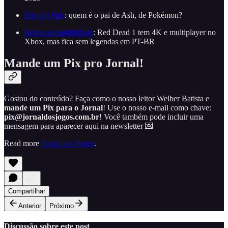
Dia dos Pais
: quem é o pai de Ash, de Pokémon?
Retrocompatibilidade
: Red Dead 1 tem 4K e multiplayer no
Xbox, mas fica sem legendas em PT-BR
Mande um Pix pro Jornal!
Gostou do conteúdo? Faça como o nosso leitor Welber Batista e
mande um Pix para o Jornal
! Use o nosso e-mail como chave:
pix@jornaldosjogos.com.br
! Você também pode incluir uma
mensagem para aparecer aqui na newsletter 💌
Read more
Jornal dos Jogos
.
Compartilhar
Anterior
Próximo
Discussão sobre este post