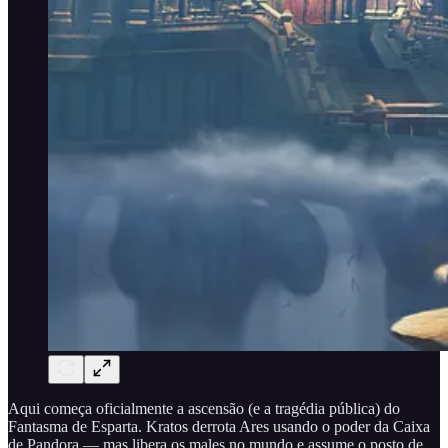
Aqui começa oficialmente a ascensão (e a tragédia pública) do
Fantasma de Esparta. Kratos derrota Ares usando o poder da Caixa
de Pandora — mas libera os males no mundo e assume o posto de