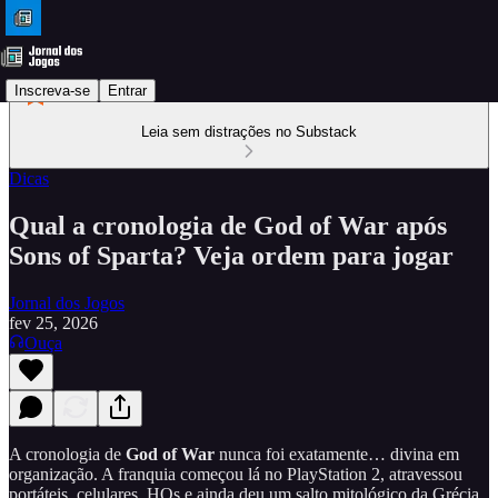
Inscreva-se
Entrar
Leia sem distrações no Substack
Dicas
Qual a cronologia de God of War após
Sons of Sparta? Veja ordem para jogar
Jornal dos Jogos
fev 25, 2026
Ouça
A cronologia de
God of War
nunca foi exatamente… divina em
organização. A franquia começou lá no PlayStation 2, atravessou
portáteis, celulares, HQs e ainda deu um salto mitológico da Grécia