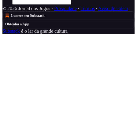
© 2026 Jornal dos Jogos
·
Privacidade
∙
Termos
∙
Aviso de coleta
Comece seu Substack
Obtenha o App
Substack
é o lar da grande cultura