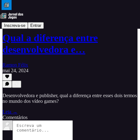
Dicas
Inscreva-se
Entrar
Qual a diferença entre
desenvolvedora e…
Ramon Félix
mai 24, 2024
Desenvolvedora e publisher, qual a diferença entre esses dois termos
no mundo dos vídeo games?
Leia →
Comentários