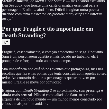
Stefanie Joosten
, de
Metal Gear Solid V
— mas acabou escalando
Léa Seydoux, que trouxe uma carga dramática essencial para a
personagem. E olha… ainda bem. Difícil imaginar outra pessoa
dizendo com tanta classe:
“A cryptobiote a day keeps the timefall
away.”
Por que Fragile é tão importante em
Death Stranding?
Fragile é, essencialmente, o coração emocional da saga. Enquanto
Sam é um personagem quietão e mais focado no trabalho, ela é
ponte, rede e força — tudo ao mesmo tempo.
Sua importância não está só nos eventos que protagoniza, mas nas
escolhas que faz e nas pontes que tenta construir com aqueles ao seu
redor. Ao contrário de outros personagens que se movem por
missão, Fragile se move por convicção.
E agora, com
Death Stranding 2
se aproximando,
sua presença é
ainda mais central
. Não só como aliada de Sam, mas como
arquiteta de um novo mundo — um mundo menos conectado por
cabos e mais por humanidade.