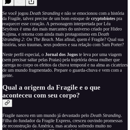
Se você jogou
Death Stranding
e não se emocionou com a história
da Fragile, talvez precise de um bom estoque de
cryptobiotes
pra
reaquecer esse coração. A personagem interpretada por Léa
Seydoux é uma das mais marcantes do universo criado por Hideo
Kojima, e retorna com ainda mais protagonismo em
Death
Stranding 2: On The Beach
. Mas afinal, quem é Fragile? Qual sua
história, seus traumas, seus poderes e sua relação com Sam Porter?
Neste perfil especial, o
Jornal dos Jogos
te leva por uma viagem
(sem precisar saltar pelas Praias) pela trajetória dessa mulher que
carrega no corpo os efeitos da chuva temporal e na alma as cicatrizes
de um mundo fragmentado. Prepare o guarda-chuva e vem com a
gente.
Qual a origem da Fragile e o que
aconteceu com seu corpo?
Fragile nasceu em um mundo já devastado pelo
Death Stranding
.
Filha do fundador da Fragile Express, cresceu ouvindo promessas
de reconstrução da América, mas acabou sofrendo muito no