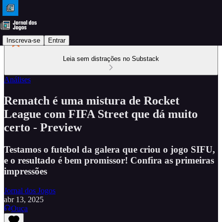
Inscreva-se
Entrar
Leia sem distrações no Substack
Análises
Rematch é uma mistura de Rocket
League com FIFA Street que dá muito
certo - Preview
Testamos o futebol da galera que criou o jogo SIFU,
e o resultado é bem promissor! Confira as primeiras
impressões
Jornal dos Jogos
abr 13, 2025
Ouça