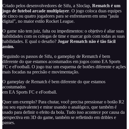
Criado pelos desenvolvedores de Sifu, a Sloclap,
Rematch é um
jogo de futebol arcade multiplayer
. O jogo coloca duas equipes
de cinco ou quatro jogadores para se enfrentarem em uma “jaula
digital”, no maior estilo Rocket League.
O game não tem juiz, falta ou impedimentos: o objetivo é aliar suas
habilidades com os colegas de time e marcar gols com todas as suas
habilidades. E qual o desafio?
Jogar Rematch não é tão fácil
assim.
Seguindo os passos de Sifu, o gameplay de Rematch é bem
diferente do que estamos acostumados em jogos como EA Sports
FC e eFootball. O jogo traz um esquema de botões diferente e ações
mais focadas na precisão e movimentação.
O gameplay de Rematch é bem diferente do que estamos
acostumados
em EA Sports FC e eFootball.
Quer um exemplo? Para chutar, você precisa pressionar o botão R2
(ou seu equivalente) e mirar usando o analógico, que também é
usado para definir o efeito da bola. Tudo isso acontece por causa da
perspectiva em 3D do game, também se refletindo em dribles e
passes.