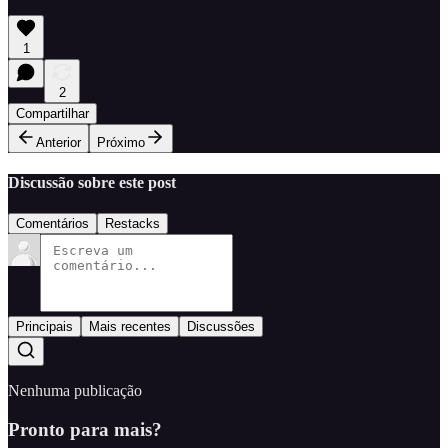
1
2
Compartilhar
Anterior
Próximo
Discussão sobre este post
Comentários
Restacks
Principais
Mais recentes
Discussões
Nenhuma publicação
Pronto para mais?