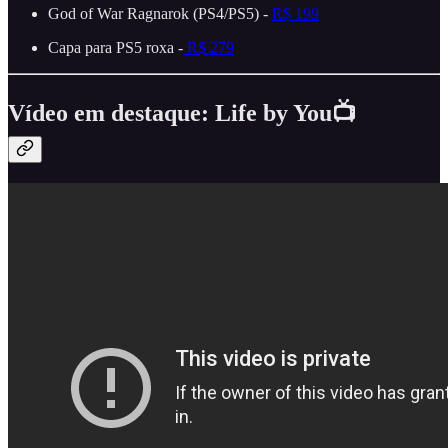
God of War Ragnarok (PS4/PS5) -
R$ 199
Capa para PS5 roxa -
R$ 279
Vídeo em destaque: Life by You📺