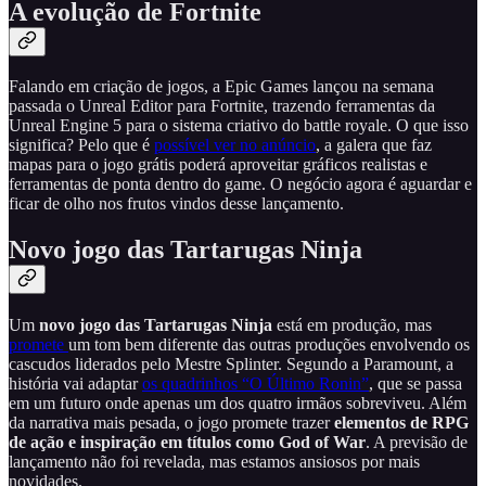
A evolução de Fortnite
Falando em criação de jogos, a Epic Games lançou na semana
passada o Unreal Editor para Fortnite, trazendo ferramentas da
Unreal Engine 5 para o sistema criativo do battle royale. O que isso
significa? Pelo que é
possível ver no anúncio
, a galera que faz
mapas para o jogo grátis poderá aproveitar gráficos realistas e
ferramentas de ponta dentro do game. O negócio agora é aguardar e
ficar de olho nos frutos vindos desse lançamento.
Novo jogo das Tartarugas Ninja
Um
novo jogo das Tartarugas Ninja
está em produção, mas
promete
um tom bem diferente das outras produções envolvendo os
cascudos liderados pelo Mestre Splinter. Segundo a Paramount, a
história vai adaptar
os quadrinhos “O Último Ronin”
, que se passa
em um futuro onde apenas um dos quatro irmãos sobreviveu. Além
da narrativa mais pesada, o jogo promete trazer
elementos de RPG
de ação e inspiração em títulos como God of War
. A previsão de
lançamento não foi revelada, mas estamos ansiosos por mais
novidades.