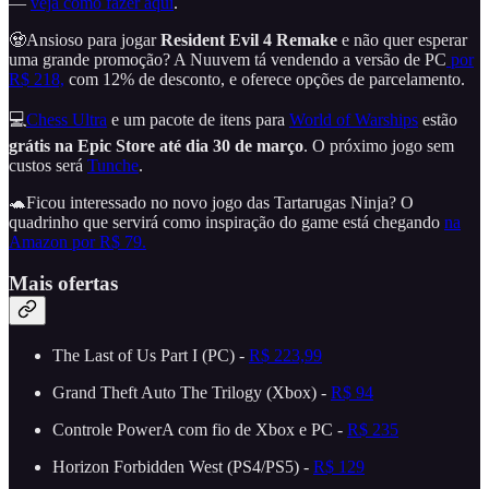
—
veja como fazer aqui
.
🧟Ansioso para jogar
Resident Evil 4 Remake
e não quer esperar
uma grande promoção? A Nuuvem tá vendendo a versão de PC
por
R$ 218,
com 12% de desconto, e oferece opções de parcelamento.
💻
Chess Ultra
e um pacote de itens para
World of Warships
estão
grátis na Epic Store até dia 30 de março
. O próximo jogo sem
custos será
Tunche
.
🐢Ficou interessado no novo jogo das Tartarugas Ninja? O
quadrinho que servirá como inspiração do game está chegando
na
Amazon por R$ 79.
Mais ofertas
The Last of Us Part I (PC) -
R$ 223,99
Grand Theft Auto The Trilogy (Xbox) -
R$ 94
Controle PowerA com fio de Xbox e PC -
R$ 235
Horizon Forbidden West (PS4/PS5) -
R$ 129