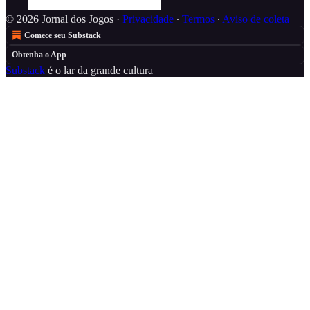
© 2026 Jornal dos Jogos
·
Privacidade
∙
Termos
∙
Aviso de coleta
Comece seu Substack
Obtenha o App
Substack
é o lar da grande cultura