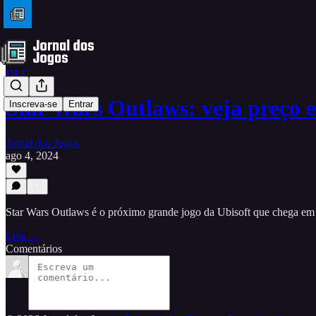
DLC
Star Wars Outlaws: veja preço 
Inscreva-se
Entrar
Jornal dos Jogos
ago 4, 2024
Star Wars Outlaws é o próximo grande jogo da Ubisoft que chega em
Leia →
Comentários