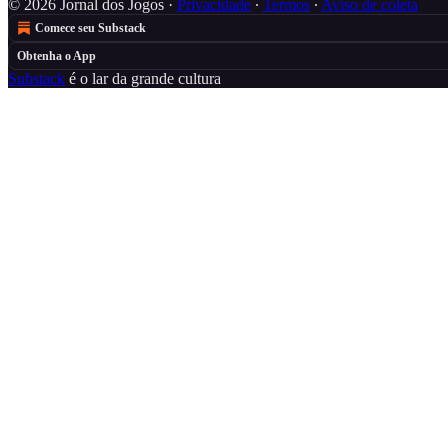
© 2026 Jornal dos Jogos
·
Privacidade
∙
Termos
∙
Aviso de coleta
Comece seu Substack
Obtenha o App
Substack
é o lar da grande cultura