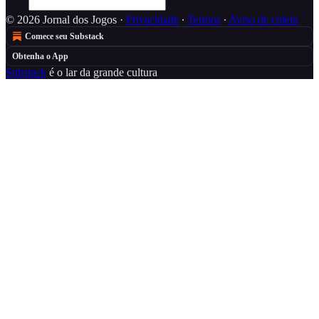
© 2026 Jornal dos Jogos
·
Privacidade
∙
Termos
∙
Aviso de coleta
Comece seu Substack
Obtenha o App
Substack
é o lar da grande cultura