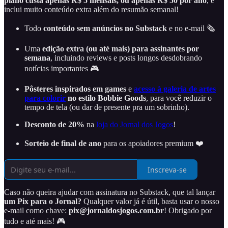
plano custa apenas R$ 5 mensais, ou apenas R$ 50 por ano
, e
inclui muito conteúdo extra além do resumão semanal!
Todo
conteúdo sem anúncios no Substack
e no e-mail 🗞️
Uma
edição extra (ou até mais) para assinantes por
semana
, incluindo reviews e posts longos desdobrando
notícias importantes 🎮
Pôsteres inspirados em games
e
acesso à galeria de artes
para colorir
no estilo Bobbie Goods
, para você reduzir o
tempo de tela (ou dar de presente pra um sobrinho).
Desconto de 20%
na
loja do Jornal dos Jogos
!
Sorteio de final de ano
para os apoiadores premium ❤️
Inscreva-se
Caso não queira ajudar com assinatura no Substack, que tal lançar
um Pix para o Jornal?
Qualquer valor já é útil, basta usar o nosso
e-mail como chave:
pix@jornaldosjogos.com.br
! Obrigado por
tudo e até mais! 🎮