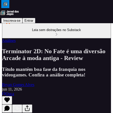
Inscreva-se
Entrar
Leia sem distrações no Substack
Análises
Terminator 2D: No Fate é uma diversão
Arcade à moda antiga - Review
Título mantém boa fase da franquia nos
videogames. Confira a análise completa!
Bryan Gomes Alves
jun 11, 2026
Ouça