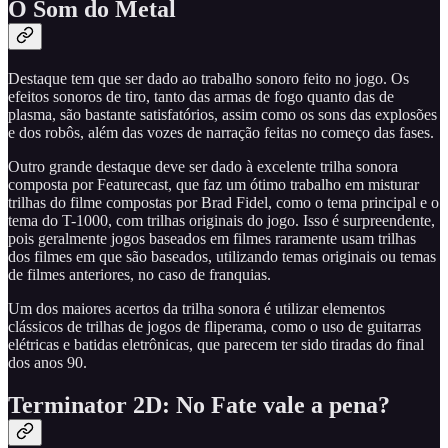
O Som do Metal
Destaque tem que ser dado ao trabalho sonoro feito no jogo. Os
efeitos sonoros de tiro, tanto das armas de fogo quanto das de
plasma, são bastante satisfatórios, assim como os sons das explosões
e dos robôs, além das vozes de narração feitas no começo das fases.
Outro grande destaque deve ser dado à excelente trilha sonora
composta por Featurecast, que faz um ótimo trabalho em misturar
trilhas do filme compostas por Brad Fidel, como o tema principal e o
tema do T-1000, com trilhas originais do jogo. Isso é surpreendente,
pois geralmente jogos baseados em filmes raramente usam trilhas
dos filmes em que são baseados, utilizando temas originais ou temas
de filmes anteriores, no caso de franquias.
Um dos maiores acertos da trilha sonora é utilizar elementos
clássicos de trilhas de jogos de fliperama, como o uso de guitarras
elétricas e batidas eletrônicas, que parecem ter sido tiradas do final
dos anos 90.
Terminator 2D: No Fate vale a pena?